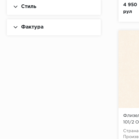
4 950 
Стиль
рул
Фактура
Флизел
101/2 О
10,05x
Страна
Произв