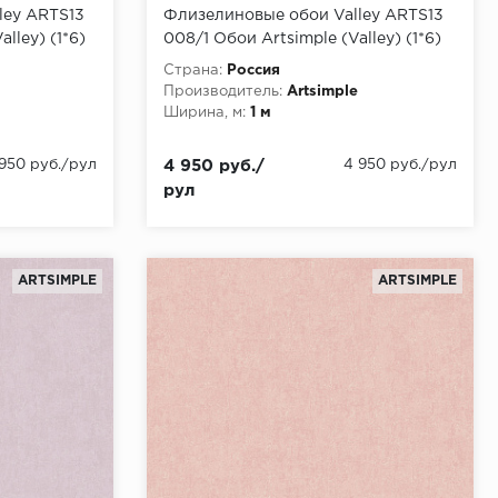
ley ARTS13
Флизелиновые обои Valley ARTS13
lley) (1*6)
008/1 Обои Artsimple (Valley) (1*6)
10,05x1,00 флизелин
Страна:
Россия
Производитель:
Artsimple
Ширина, м:
1 м
 950 руб./рул
4 950 руб./
4 950 руб./рул
рул
ARTSIMPLE
ARTSIMPLE