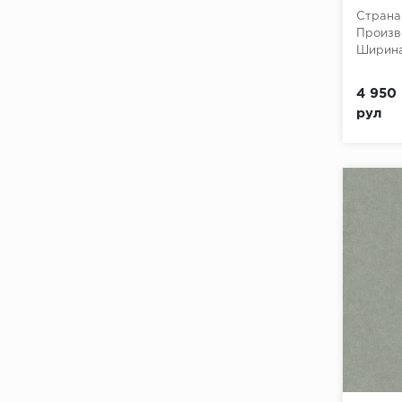
10,05x
Страна
Произв
Ширина
4 950 
рул