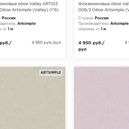
иновые обои Valley ARTS13
Флизелиновые обои Val
бои Artsimple (Valley) (1*6)
008/2 Обои Artsimple (Va
1,00 флизелин
10,05x1,00 флизелин
:
Россия
Страна:
Россия
одитель:
Artsimple
Производитель:
Artsimple
, м:
1 м
Ширина, м:
1 м
руб./
4 950 руб./рул
4 950 руб./
4
рул
ARTSIMPLE