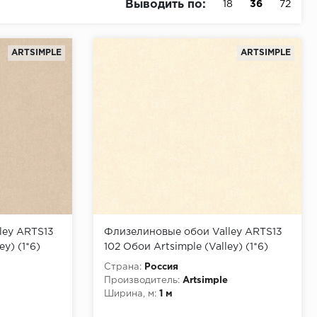
Выводить по:
18
36
72
ARTSIMPLE
ARTSIMPLE
ley ARTS13
Флизелиновые обои Valley ARTS13
ey) (1*6)
102 Обои Artsimple (Valley) (1*6)
10,05x1,00 флизелин
Страна:
Россия
Производитель:
Artsimple
Ширина, м:
1 м