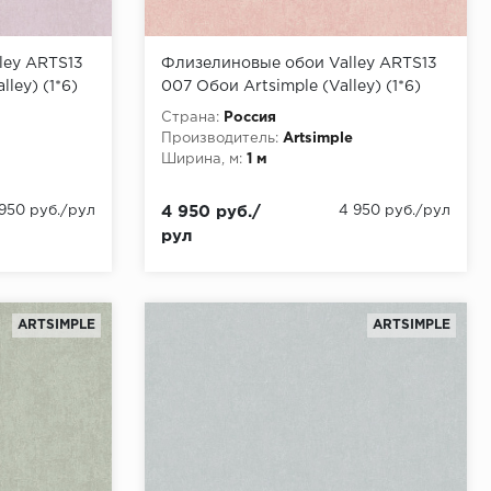
ley ARTS13
Флизелиновые обои Valley ARTS13
lley) (1*6)
007 Обои Artsimple (Valley) (1*6)
10,05x1,00 флизелин
Страна:
Россия
Производитель:
Artsimple
Ширина, м:
1 м
 950 руб./рул
4 950 руб./
4 950 руб./рул
рул
ARTSIMPLE
ARTSIMPLE