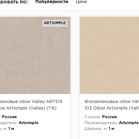
ровать по:
Популярности
Цене
ARTSIMPLE
иновые обои Valley ARTS13
Флизелиновые обои Val
и Artsimple (Valley) (1*6)
103 Обои Artsimple (Vall
1,00 флизелин
10,05x1,00 флизелин
:
Россия
Страна:
Россия
одитель:
Artsimple
Производитель:
Artsimple
, м:
1 м
Ширина, м:
1 м