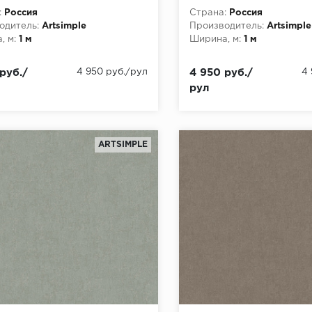
1,00 флизелин
10,05x1,00 флизелин
:
Россия
Страна:
Россия
одитель:
Artsimple
Производитель:
Artsimple
, м:
1 м
Ширина, м:
1 м
руб./
4 950 руб./рул
4 950 руб./
4
рул
ARTSIMPLE