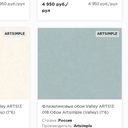
 950 руб./рул
4 950 руб./
4 950 руб./рул
рул
ARTSIMPLE
ARTSIMPLE
ley ARTS13
Флизелиновые обои Valley ARTS13
y) (1*6)
018 Обои Artsimple (Valley) (1*6)
10,05x1,00 флизелин
Страна:
Россия
Производитель:
Artsimple