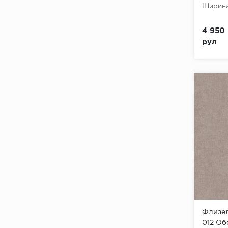
Ширина
4 950 
рул
Флизел
012 Обо