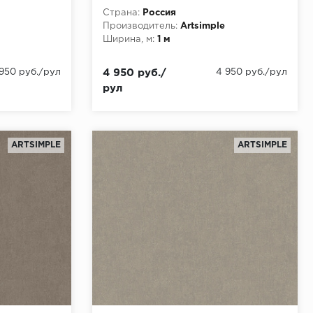
10,05x1,00 флизелин
Страна:
Россия
Производитель:
Artsimple
Ширина, м:
1 м
 950 руб./рул
4 950 руб./
4 950 руб./рул
рул
ARTSIMPLE
ARTSIMPLE