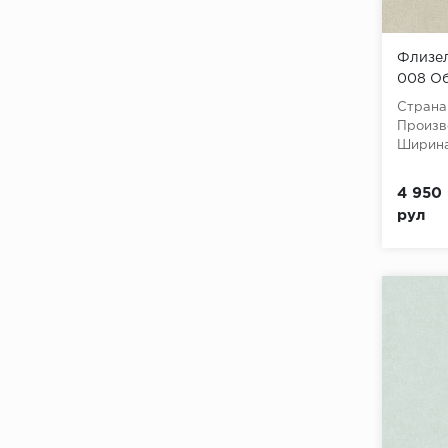
Флизел
008 Обо
10,05x
Страна
Произв
Ширина
4 950 
рул