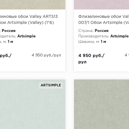
иновые обои Valley ARTS13
Флизелиновые обои Val
и Artsimple (Valley) (1*6)
007/1 Обои Artsimple (Va
1,00 флизелин
10,05x1,00 флизелин
:
Россия
Страна:
Россия
одитель:
Artsimple
Производитель:
Artsimple
, м:
1 м
Ширина, м:
1 м
руб./
4 950 руб./рул
4 950 руб./
4
рул
ARTSIMPLE