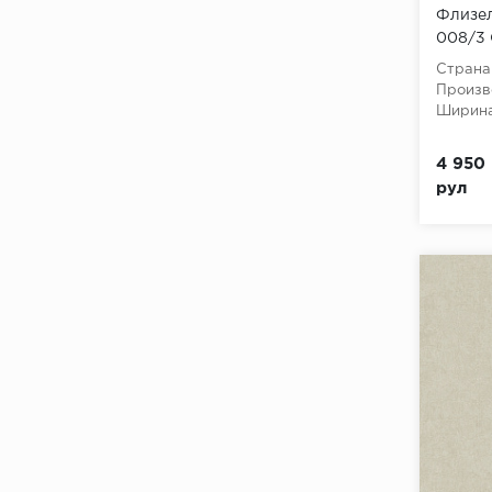
Флизел
008/3 О
10,05x
Страна
Произв
Ширина
4 950 
рул