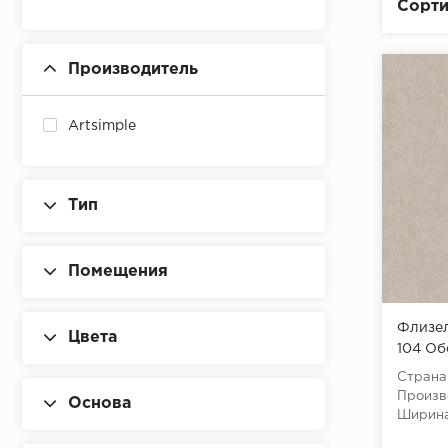
Сорти
Производитель
Artsimple
Тип
Помещения
Флизел
Цвета
104 Обо
10,05x
Страна
Произв
Основа
Ширина