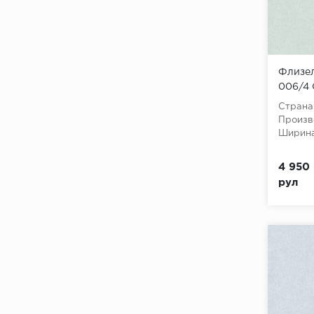
Флизел
006/4 О
10,05x
Страна
Произв
Ширина
4 950 
рул