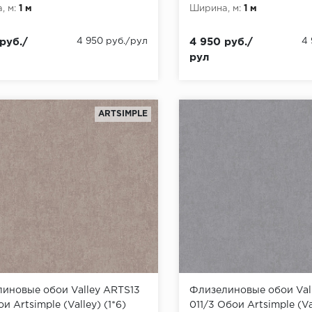
, м:
1 м
Ширина, м:
1 м
руб./
4 950 руб./рул
4 950 руб./
4
рул
ARTSIMPLE
иновые обои Valley ARTS13
Флизелиновые обои Val
и Artsimple (Valley) (1*6)
011/3 Обои Artsimple (Val