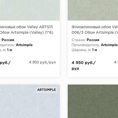
иновые обои Valley ARTS13
Флизелиновые обои Val
бои Artsimple (Valley) (1*6)
006/3 Обои Artsimple (Va
1,00 флизелин
10,05x1,00 флизелин
:
Россия
Страна:
Россия
одитель:
Artsimple
Производитель:
Artsimple
, м:
1 м
Ширина, м:
1 м
руб./
4 950 руб./рул
4 950 руб./
4
рул
ARTSIMPLE