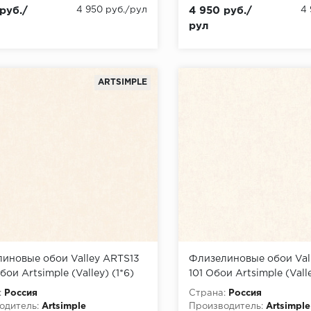
руб./
4 950 руб./рул
4 950 руб./
4
рул
ARTSIMPLE
иновые обои Valley ARTS13
Флизелиновые обои Val
бои Artsimple (Valley) (1*6)
101 Обои Artsimple (Valle
1,00 флизелин
10,05x1,00 флизелин
:
Россия
Страна:
Россия
одитель:
Artsimple
Производитель:
Artsimple