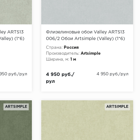
ley ARTS13
Флизелиновые обои Valley ARTS13
lley) (1*6)
006/2 Обои Artsimple (Valley) (1*6)
10,05x1,00 флизелин
Страна:
Россия
Производитель:
Artsimple
Ширина, м:
1 м
 950 руб./рул
4 950 руб./
4 950 руб./рул
рул
ARTSIMPLE
ARTSIMPLE