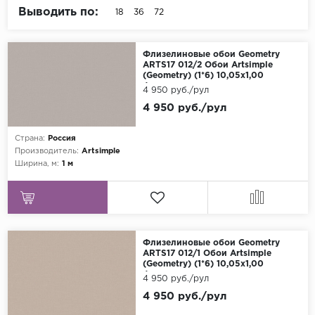
Выводить по:
18
36
72
Grandeco
Kerama Marazzi
Флизелиновые обои Geometry
Marburg
ARTS17 012/2 Обои Artsimple
(Geometry) (1*6) 10,05x1,00
флизелин
4 950 руб./рул
..
4 950 руб./рул
Prima Italiana
Rasch
Страна:
Россия
Производитель:
Artsimple
Roberto Borzagi
Ширина, м:
1 м
Sirpi
Victoria Stenova
Zambaiti
Флизелиновые обои Geometry
Zambaiti Parati
ARTS17 012/1 Обои Artsimple
(Geometry) (1*6) 10,05x1,00
флизелин
4 950 руб./рул
4 950 руб./рул