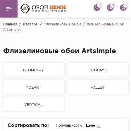
0
0
0
Назад
Назад
Главная
/
Каталог
/
Флизелиновые обои
/
Флизелиновые обои
Artsimple
...
Виниловые обои
Alessandro Allori
Флизелиновые обои
Флизелиновые обои Artsimple
Andrea Rossi
Флоковые обои
Artsimple
GEOMETRY
HOLIDAYS
AS Creation
Фрески
Bernardo Bartaluc
MOZART
VALLEY
Обои панно
Cristiana Masi
Decori Decori
Обои под покраску
VERTICAL
...
Краска
Emiliana Parati
Сортировать по:
Популярности
Цене
Fipar