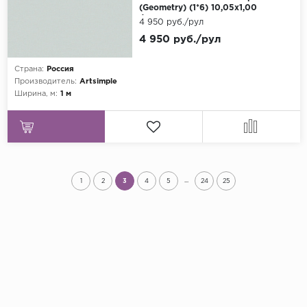
(Geometry) (1*6) 10,05x1,00
флизелин
4 950 руб./рул
4 950 руб./рул
Страна:
Россия
Производитель:
Artsimple
Ширина, м:
1 м
...
1
2
3
4
5
24
25