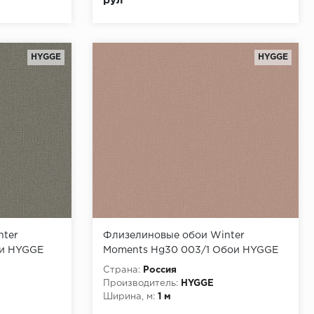
рул
HYGGE
HYGGE
nter
Флизелиновые обои Winter
ои HYGGE
Moments Hg30 003/1 Обои HYGGE
*6)
Roll (Winter Moments) (1*6)
Страна:
Россия
10,05x1,00 флизелин
Производитель:
HYGGE
Ширина, м:
1 м