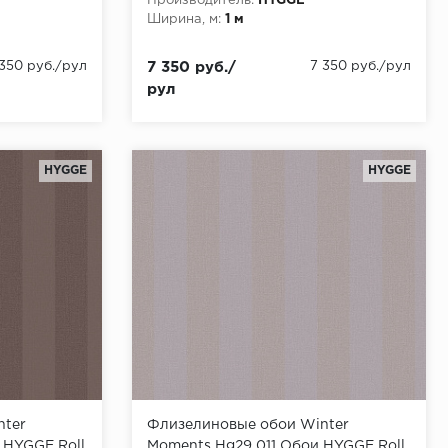
Производитель:
HYGGE
Ширина, м:
1 м
 350 руб./рул
7 350 руб./
7 350 руб./рул
рул
HYGGE
HYGGE
nter
Флизелиновые обои Winter
 HYGGE Roll
Moments Hg29 011 Обои HYGGE Roll