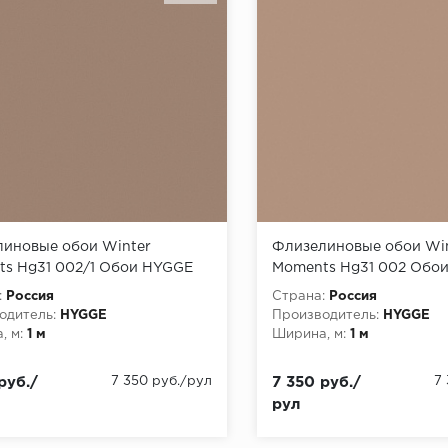
иновые обои Winter
Флизелиновые обои Wi
s Hg31 002/1 Обои HYGGE
Moments Hg31 002 Обои
inter Moments) (1*6)
(Winter Moments) (1*6) 1
:
Россия
Страна:
Россия
1,00 флизелин
флизелин
одитель:
HYGGE
Производитель:
HYGGE
, м:
1 м
Ширина, м:
1 м
руб./
7 350 руб./рул
7 350 руб./
7
рул