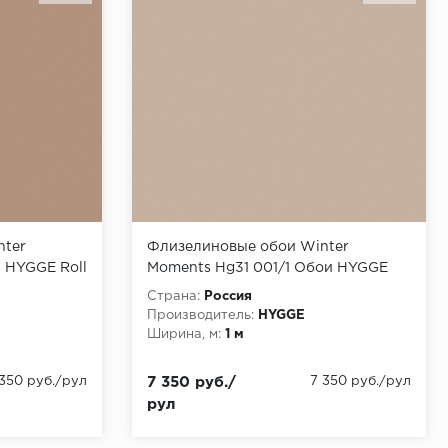
nter
Флизелиновые обои Winter
 HYGGE Roll
Moments Hg31 001/1 Обои HYGGE
0,05x1,00
Roll (Winter Moments) (1*6)
Страна:
Россия
10,05x1,00 флизелин
Производитель:
HYGGE
Ширина, м:
1 м
 350 руб./рул
7 350 руб./
7 350 руб./рул
рул