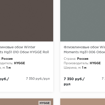
иновые обои Winter
Флизелиновые обои Wi
s Hg31 010 Обои HYGGE Roll
Moments Hg31 006 Обои
 Moments) (1*6) 10,05x1,00
(Winter Moments) (1*6) 1
:
Россия
Страна:
Россия
лин
флизелин
одитель:
HYGGE
Производитель:
HYGGE
, м:
1 м
Ширина, м:
1 м
руб./
7 350 руб./рул
7 350 руб./
7
рул
HYGGE