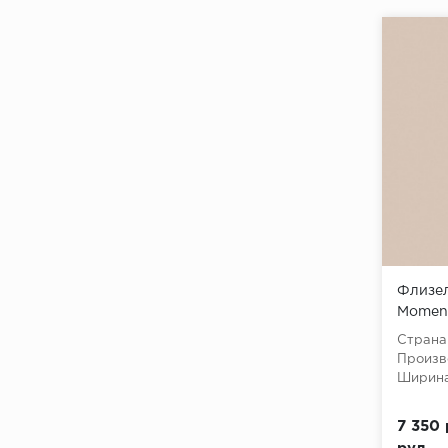
Флизел
Moment
(Winter
Страна
флизе
Произв
Ширина
7 350 