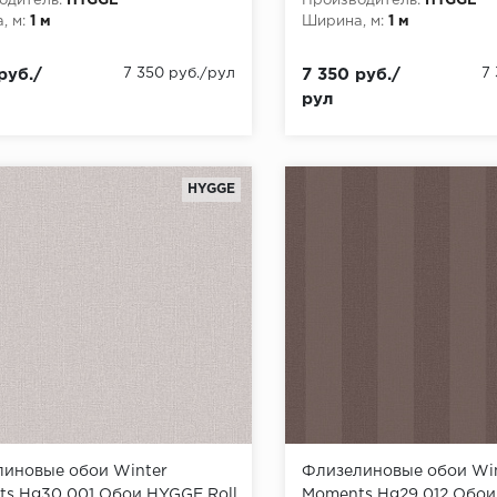
одитель:
HYGGE
Производитель:
HYGGE
, м:
1 м
Ширина, м:
1 м
руб./
7 350 руб./рул
7 350 руб./
7
рул
HYGGE
иновые обои Winter
Флизелиновые обои Wi
s Hg30 001 Обои HYGGE Roll
Moments Hg29 012 Обои