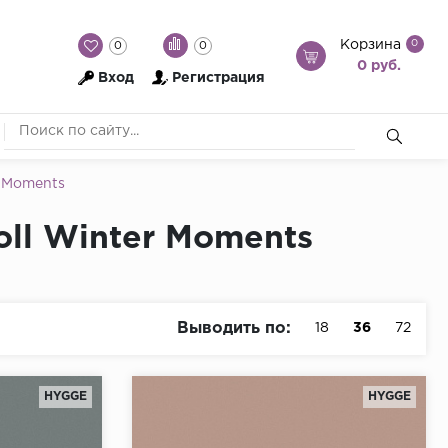
Корзина
0
0
0
0 руб.
Вход
Регистрация
 Moments
ll Winter Moments
Выводить по:
18
36
72
HYGGE
HYGGE