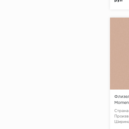
рул
Флизел
Momen
Roll (W
Страна
10,05x
Произв
Ширина