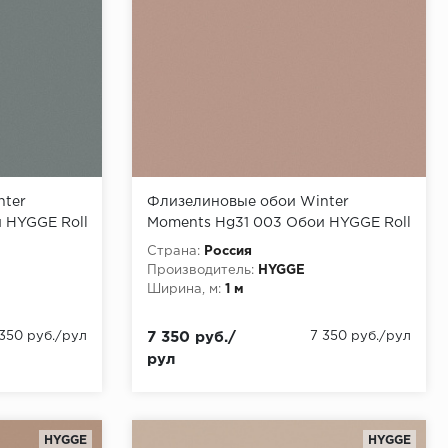
nter
Флизелиновые обои Winter
 HYGGE Roll
Moments Hg31 003 Обои HYGGE Roll
0,05x1,00
(Winter Moments) (1*6) 10,05x1,00
Страна:
Россия
флизелин
Производитель:
HYGGE
Ширина, м:
1 м
 350 руб./рул
7 350 руб./
7 350 руб./рул
рул
HYGGE
HYGGE