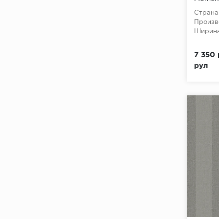
(Winter
Страна
флизе
Произв
Ширина
7 350 
рул