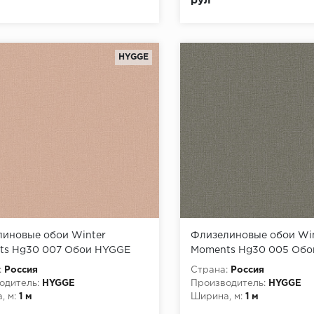
рул
HYGGE
иновые обои Winter
Флизелиновые обои Wi
ts Hg30 007 Обои HYGGE
Moments Hg30 005 Об
inter Moments) (1*6)
Roll (Winter Moments) (1
:
Россия
Страна:
Россия
1,00 флизелин
10,05x1,00 флизелин
одитель:
HYGGE
Производитель:
HYGGE
, м:
1 м
Ширина, м:
1 м