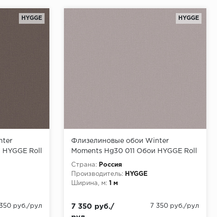
HYGGE
HYGGE
nter
Флизелиновые обои Winter
 HYGGE Roll
Moments Hg30 011 Обои HYGGE Roll
0,05x1,00
(Winter Moments) (1*6) 10,05x1,00
Страна:
Россия
флизелин
Производитель:
HYGGE
Ширина, м:
1 м
 350 руб./рул
7 350 руб./
7 350 руб./рул