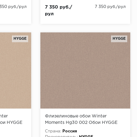
 350 руб./рул
7 350 руб./
7 350 руб./рул
рул
HYGGE
HYGGE
nter
Флизелиновые обои Winter
бои HYGGE
Moments Hg30 002 Обои HYGGE
*6)
Roll (Winter Moments) (1*6)
Страна:
Россия
10,05x1,00 флизелин