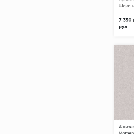
Произв
Ширина
7 350 
рул
Флизел
Moment