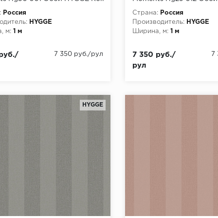
 Moments) (1*6) 10,05x1,00
(Winter Moments) (1*6) 1
:
Россия
Страна:
Россия
лин
флизелин
одитель:
HYGGE
Производитель:
HYGGE
, м:
1 м
Ширина, м:
1 м
руб./
7 350 руб./рул
7 350 руб./
7
рул
HYGGE