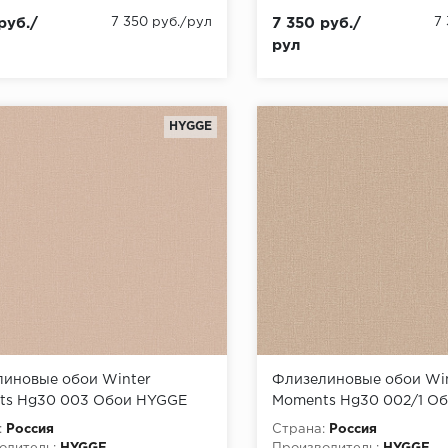
руб./
7 350 руб./рул
7 350 руб./
7
рул
HYGGE
иновые обои Winter
Флизелиновые обои Wi
ts Hg30 003 Обои HYGGE
Moments Hg30 002/1 О
inter Moments) (1*6)
Roll (Winter Moments) (1
:
Россия
Страна:
Россия
1,00 флизелин
10,05x1,00 флизелин