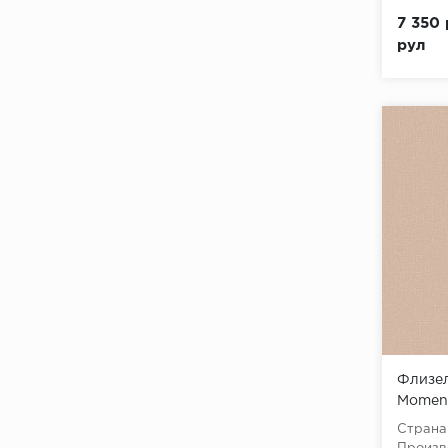
7 350 
рул
Флизел
Momen
Roll (W
Страна
10,05x