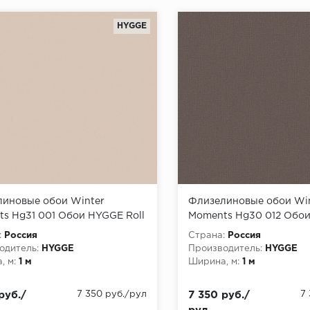
HYGGE
иновые обои Winter
Флизелиновые обои Wi
s Hg31 001 Обои HYGGE Roll
Moments Hg30 012 Обои
 Moments) (1*6) 10,05x1,00
(Winter Moments) (1*6) 1
:
Россия
Страна:
Россия
лин
флизелин
одитель:
HYGGE
Производитель:
HYGGE
, м:
1 м
Ширина, м:
1 м
руб./
7 350 руб./рул
7 350 руб./
7