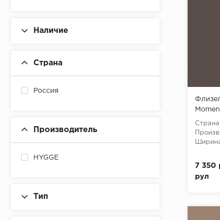
Наличие
Страна
Россия
Флизел
Moment
(Winter
Страна
Производитель
флизе
Произв
Ширина
HYGGE
7 350 
рул
Тип