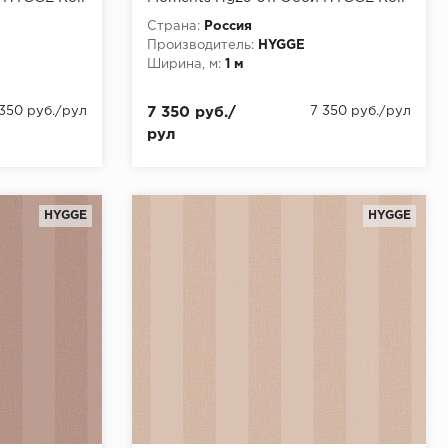
0,05x1,00
(Winter Moments) (1*6) 10,05x1,00
Страна:
Россия
флизелин
Производитель:
HYGGE
Ширина, м:
1 м
 350 руб./рул
7 350 руб./
7 350 руб./рул
рул
HYGGE
HYGGE