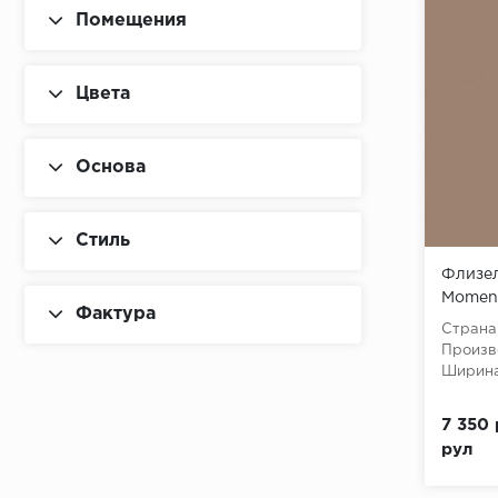
Помещения
Цвета
Основа
Стиль
Флизел
Moment
Фактура
Roll (W
Страна
10,05x
Произв
Ширина
7 350 
рул