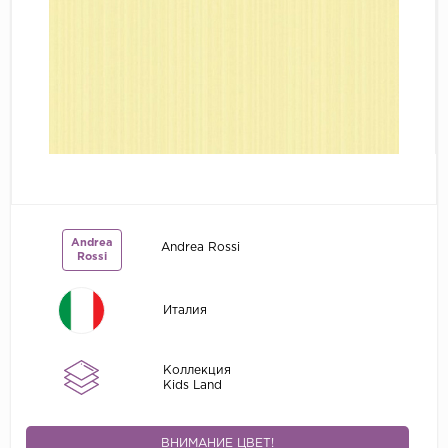
Grandeco
Kerama Marazzi
Marburg
..
Prima Italiana
Rasch
Roberto Borzagi
Andrea
Andrea Rossi
Sirpi
Rossi
Victoria Stenova
Италия
Zambaiti
Zambaiti Parati
Коллекция
Kids Land
ВНИМАНИЕ ЦВЕТ!