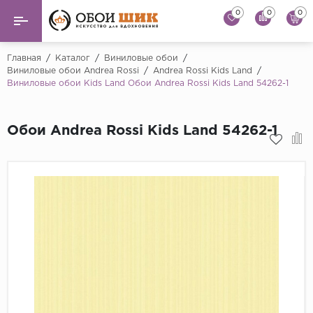
0
0
0
Назад
Назад
Главная
/
Каталог
/
Виниловые обои
/
Виниловые обои Andrea Rossi
/
Andrea Rossi Kids Land
/
Виниловые обои Kids Land Обои Andrea Rossi Kids Land 54262-1
...
Виниловые обои
Alessandro Allori
Флизелиновые обои
Обои Andrea Rossi Kids Land 54262-1
Andrea Rossi
Флоковые обои
Artsimple
AS Creation
Фрески
Bernardo Bartaluc
Обои панно
Cristiana Masi
Decori Decori
Обои под покраску
...
Краска
Emiliana Parati
Fipar