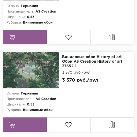
Страна:
Германия
Grandeco
Производитель:
AS Creation
Ширина, м:
0.53
Kerama Marazzi
Рубрика:
Виниловые обои
Marburg
..
Prima Italiana
Виниловые обои History of art
Rasch
Обои AS Creation History of art
37652-1
Roberto Borzagi
3 370 руб./рул
Sirpi
3 370 руб./рул
Victoria Stenova
Страна:
Германия
Zambaiti
Производитель:
AS Creation
Ширина, м:
0.53
Zambaiti Parati
Рубрика:
Виниловые обои