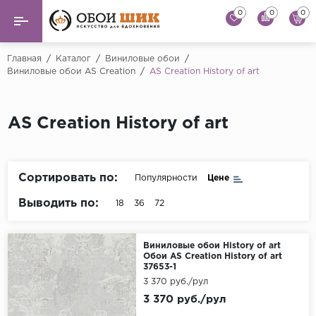
0
0
0
Назад
Назад
Главная
/
Каталог
/
Виниловые обои
/
Виниловые обои AS Creation
/
AS Creation History of art
...
Виниловые обои
Alessandro Allori
Флизелиновые обои
AS Creation History of art
Andrea Rossi
Флоковые обои
Artsimple
AS Creation
Сортировать по:
Популярности
Цене
Фрески
Bernardo Bartaluc
Выводить по:
18
36
72
Обои панно
Cristiana Masi
Decori Decori
Обои под покраску
Виниловые обои History of art
Обои AS Creation History of art
37653-1
...
Краска
3 370 руб./рул
Emiliana Parati
3 370 руб./рул
Fipar