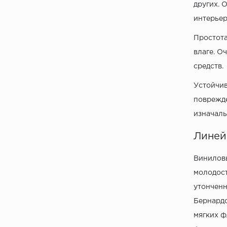
других. 
интерьер
Простота
влаге. О
средств.
Устойчив
поврежде
изначаль
Линейк
Виниловы
молодост
утонченн
Бернардо
мягких ф