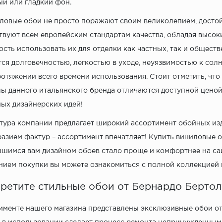
й или гладкий фон.
ловые обои не просто поражают своим великолепием, досто
твуют всем европейским стандартам качества, обладая высок
сть использовать их для отделки как частных, так и общест
ся долговечностью, легкостью в уходе, неуязвимостью к сол
ротяжении всего времени использования. Стоит отметить, что
ы данного итальянского бренда отличаются доступной ценой
ых дизайнерских идей!
ура компании предлагает широкий ассортимент обойных изд
азием фактур – ассортимент впечатляет! Купить виниловые об
шимся вам дизайном обоев стало проще и комфортнее на сай
ием покупки вы можете ознакомиться с полной коллекцией 
ретите стильные обои от Бернардо Берто
именте нашего магазина представлены эксклюзивные обои от 