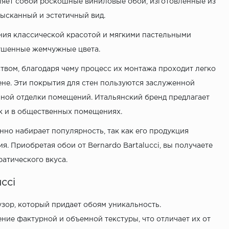
вляет собой роскошные виниловые обои, изготовленные из
ысканный и эстетичный вид.
ения классической красотой и мягкими пастельными
лушенные жемчужные цвета.
вом, благодаря чему процесс их монтажа проходит легко
ене. Эти покрытия для стен пользуются заслуженной
ной отделки помещений. Итальянский бренд предлагает
ак и в общественных помещениях.
но набирает популярность, так как его продукция
. Приобретая обои от Bernardo Bartalucci, вы получаете
атического вкуса.
cci
узор, который придает обоям уникальность.
ие фактурной и объемной текстуры, что отличает их от