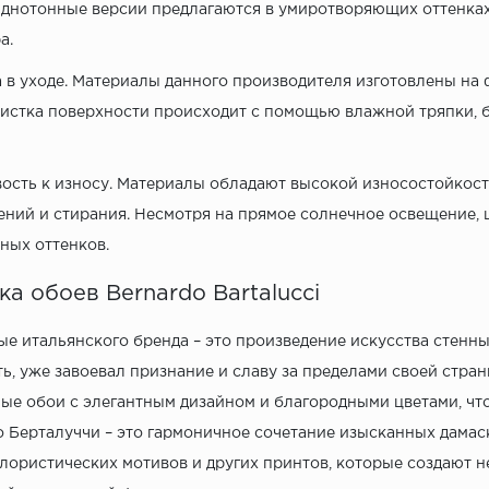
Однотонные версии предлагаются в умиротворяющих оттенках
а.
 в уходе. Материалы данного производителя изготовлены на 
чистка поверхности происходит с помощью влажной тряпки,
ость к износу. Материалы обладают высокой износостойкост
ний и стирания. Несмотря на прямое солнечное освещение, 
ных оттенков.
а обоев Bernardo Bartalucci
е итальянского бренда – это произведение искусства стенны
ь, уже завоевал признание и славу за пределами своей стра
ые обои с элегантным дизайном и благородными цветами, что
 Берталуччи – это гармоничное сочетание изысканных дамаск
лористических мотивов и других принтов, которые создают 