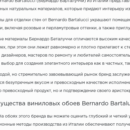
rnardo Bartalucci (Бернардо Барталуччи) из Италии предста
ных натуральных материалов, которые придают интерьеру из
ы для отделки стен от Bernardo Bartalucci украшают помещ
и, включая розовые и перламутровые оттенки, а также приг
е материалы Бернардо Беталуччи отличаются высоким качест
мех, при этом они лежат равномерно и плотно прилегают к ст
дизайнеров, мастеров по ремонту и любителей самостоятель
выбор для создания элегантного интерьера как в частных, т
одой, но стремительно завоевывающий рынок бренд заслужен
ся безупречным вкусом и превосходным качеством исполнения
о превосходный продукт, но и подтверждение своего аристокр
ущества виниловых обоев Bernardo Bartalu
На обоях этого бренда вы можете оценить глубокий и четкий 
онные методы производства из Италии обеспечивают получен