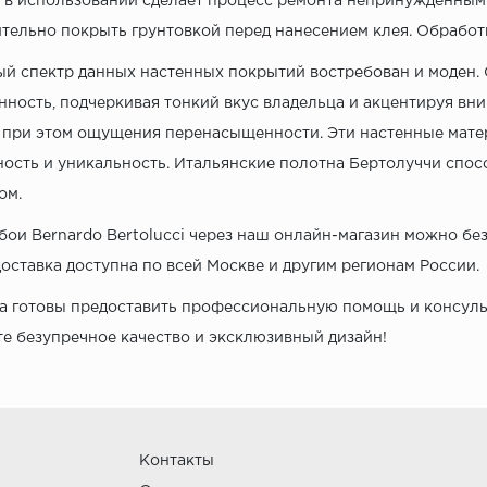
 в использовании сделает процесс ремонта непринужденным и
тельно покрыть грунтовкой перед нанесением клея. Обработк
й спектр данных настенных покрытий востребован и моден.
нность, подчеркивая тонкий вкус владельца и акцентируя вн
 при этом ощущения перенасыщенности. Эти настенные матер
ость и уникальность. Итальянские полотна Бертолуччи спо
ом.
бои Bernardo Bertolucci через наш онлайн-магазин можно бе
 доставка доступна по всей Москве и другим регионам России.
а готовы предоставить профессиональную помощь и консульта
е безупречное качество и эксклюзивный дизайн!
Контакты