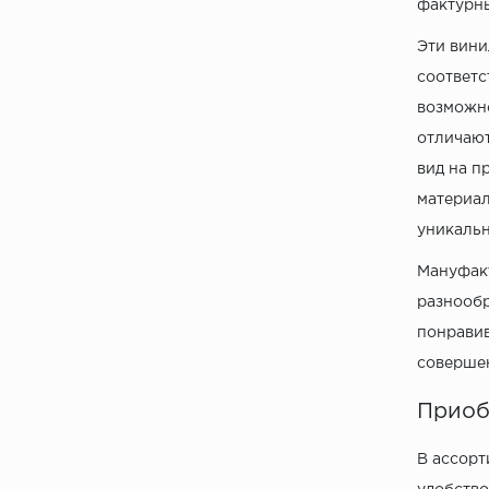
фактурны
Эти вини
соответс
возможно
отличают
вид на п
материал
уникальн
Мануфакт
разнообр
понравив
совершен
Приоб
В ассорт