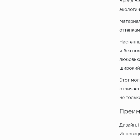
Бренд Be
экологич
Материал
оттенкам
Настенны
и без по
любовью 
широкий 
Этот мол
отличает
не тольк
Преим
Дизайн. 
Инноваци