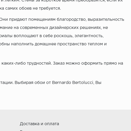
 легким. Стены за короткое время преобразятся, если их
а самих обоев не требуется.
 Они придают помещениям благородство, выразительность
имание на современных дизайнерских решениях, не
иалы воплощают в себе роскошь, элегантность,
собны наполнить домашнее пространство теплом и
з каких-либо трудностей. Заказ можно оформить прямо на
ции. Выбирая обои от Bernardo Bertolucci, Вы
Доставка и оплата