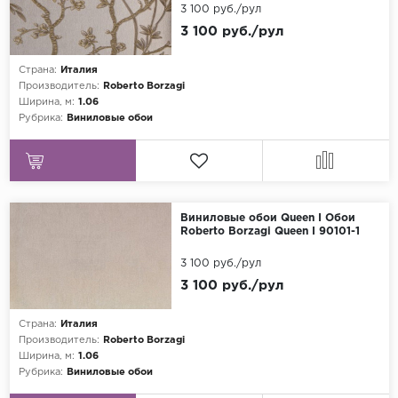
3 100 руб./рул
Grandeco
3 100 руб./рул
Kerama Marazzi
Страна:
Италия
Marburg
Производитель:
Roberto Borzagi
Ширина, м:
1.06
..
Рубрика:
Виниловые обои
Prima Italiana
Rasch
Roberto Borzagi
Виниловые обои Queen I Обои
Sirpi
Roberto Borzagi Queen I 90101-1
Victoria Stenova
3 100 руб./рул
Zambaiti
3 100 руб./рул
Zambaiti Parati
Страна:
Италия
Производитель:
Roberto Borzagi
Ширина, м:
1.06
Рубрика:
Виниловые обои