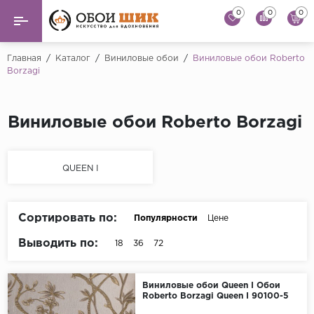
0
0
0
Назад
Назад
Главная
/
Каталог
/
Виниловые обои
/
Виниловые обои Roberto
Borzagi
...
Виниловые обои
Alessandro Allori
Флизелиновые обои
Виниловые обои Roberto Borzagi
Andrea Rossi
Флоковые обои
Artsimple
QUEEN I
AS Creation
Фрески
Bernardo Bartaluc
Обои панно
Cristiana Masi
Сортировать по:
Популярности
Цене
Decori Decori
Выводить по:
18
36
72
Обои под покраску
...
Краска
Виниловые обои Queen I Обои
Emiliana Parati
Roberto Borzagi Queen I 90100-5
Fipar