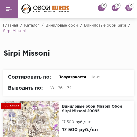
0
0
0
Назад
Назад
Главная
/
Каталог
/
Виниловые обои
/
Виниловые обои Sirpi
/
Sirpi Missoni
...
Виниловые обои
Alessandro Allori
Флизелиновые обои
Sirpi Missoni
Andrea Rossi
Флоковые обои
Artsimple
AS Creation
Сортировать по:
Популярности
Цене
Фрески
Bernardo Bartaluc
Выводить по:
18
36
72
Обои панно
Cristiana Masi
Decori Decori
Обои под покраску
ПОД ЗАКАЗ
Виниловые обои Missoni Обои
Sirpi Missoni 20095
...
Краска
17 500 руб./шт
Emiliana Parati
17 500 руб./шт
Fipar