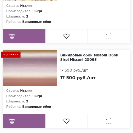
Страна:
Италия
Grandeco
Производитель:
Sirpi
Ширина, м:
2
Kerama Marazzi
Рубрика:
Виниловые обои
Marburg
..
Prima Italiana
ПОД ЗАКАЗ
Виниловые обои Missoni Обои
Rasch
Sirpi Missoni 20093
Roberto Borzagi
17 500 руб./шт
Sirpi
17 500 руб./шт
Victoria Stenova
Страна:
Италия
Zambaiti
Производитель:
Sirpi
Ширина, м:
2
Zambaiti Parati
Рубрика:
Виниловые обои