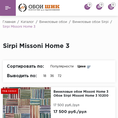
0
0
0
Назад
Назад
Главная
/
Каталог
/
Виниловые обои
/
Виниловые обои Sirpi
/
Sirpi Missoni Home 3
...
Виниловые обои
Alessandro Allori
Флизелиновые обои
Sirpi Missoni Home 3
Andrea Rossi
Флоковые обои
Artsimple
AS Creation
Сортировать по:
Популярности
Цене
Фрески
Bernardo Bartaluc
Выводить по:
18
36
72
Обои панно
Cristiana Masi
Decori Decori
Обои под покраску
ПОД ЗАКАЗ
Виниловые обои Missoni Home 3
Обои Sirpi Missoni Home 3 10200
...
Краска
17 500 руб./рул
Emiliana Parati
17 500 руб./рул
Fipar