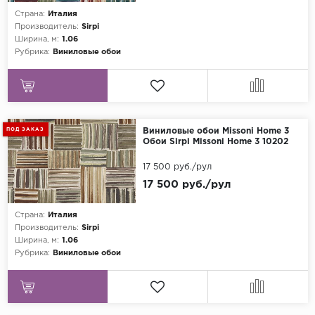
Страна:
Италия
Grandeco
Производитель:
Sirpi
Ширина, м:
1.06
Kerama Marazzi
Рубрика:
Виниловые обои
Marburg
..
Prima Italiana
ПОД ЗАКАЗ
Виниловые обои Missoni Home 3
Rasch
Обои Sirpi Missoni Home 3 10202
Roberto Borzagi
17 500 руб./рул
Sirpi
17 500 руб./рул
Victoria Stenova
Страна:
Италия
Zambaiti
Производитель:
Sirpi
Ширина, м:
1.06
Zambaiti Parati
Рубрика:
Виниловые обои