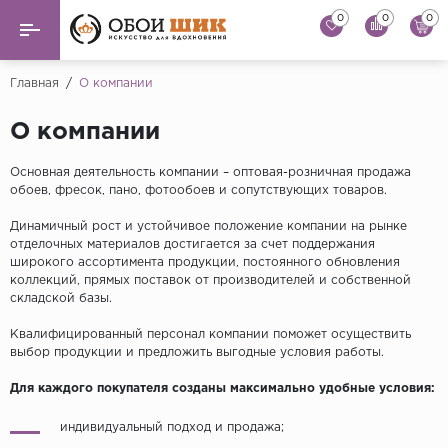
0
0
0
Назад
Назад
Главная
/
О компании
...
Виниловые обои
О компании
Alessandro Allori
Флизелиновые обои
Основная деятельность компании – оптовая-розничная продажа
Andrea Rossi
обоев, фресок, пано, фотообоев и сопутствующих товаров.
Флоковые обои
Artsimple
Динамичный рост и устойчивое положение компании на рынке
отделочных материалов достигается за счет поддержания
AS Creation
Фрески
широкого ассортимента продукции, постоянного обновления
Bernardo Bartaluc
коллекций, прямых поставок от производителей и собственной
складской базы.
Обои панно
Cristiana Masi
Квалифицированный персонал компании поможет осуществить
Decori Decori
Обои под покраску
выбор продукции и предложить выгодные условия работы.
...
Для каждого покупателя созданы максимально удобные условия:
Краска
Emiliana Parati
индивидуальный подход и продажа;
Fipar