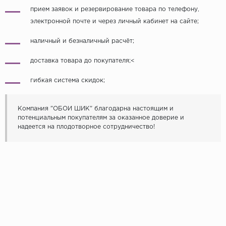
прием заявок и резервирование товара по телефону,
Grandeco
электронной почте и через личный кабинет на сайте;
Kerama Marazzi
наличный и безналичный расчёт;
Marburg
доставка товара до покупателя;<
..
гибкая система скидок;
Prima Italiana
Rasch
Компания "ОБОИ ШИК" благодарна настоящим и
Roberto Borzagi
потенциальным покупателям за оказанное доверие и
надеется на плодотворное сотрудничество!
Sirpi
Victoria Stenova
Zambaiti
Zambaiti Parati