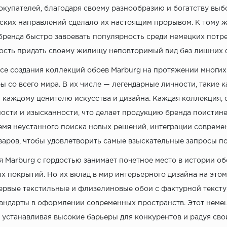
окупателей, благодаря своему разнообразию и богатству вы
ских направлений сделало их настоящим прорывом. К тому ж
бренда быстро завоевать популярность среди немецких потр
сть придать своему жилищу неповторимый вид без лишних 
се создания коллекций обоев Marburg на протяжении многих
ы со всего мира. В их числе — легендарные личности, такие к
 каждому ценителю искусства и дизайна. Каждая коллекция, 
ости и изысканности, что делает продукцию бренда поистин
емя неустанного поиска новых решений, интеграции совреме
варов, чтобы удовлетворить самые взыскательные запросы п
 Marburg с гордостью занимает почетное место в истории об
х покрытий. Но их вклад в мир интерьерного дизайна на этом
ервые текстильные и флизелиновые обои с фактурной тексту
андарты в оформлении современных пространств. Этот неме
, устанавливая высокие барьеры для конкурентов и радуя с