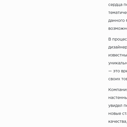
сердца п
тематиче
данного 
возможно
В процес
дизайнер
известны
уникальн
— это вр
своих то
Компания
настенны
увидел п
новые ст
качества