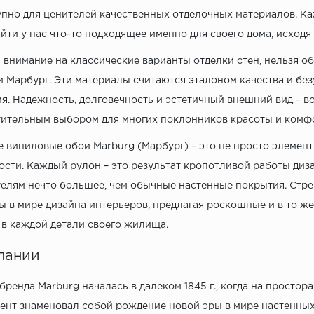
упно для ценителей качественных отделочных материалов. Ка
йти у нас что-то подходящее именно для своего дома, исходя
внимание на классические варианты отделки стен, нельзя об
 Марбург. Эти материалы считаются эталоном качества и без
я. Надежность, долговечность и эстетичный внешний вид – во
ительным выбором для многих поклонников красоты и комфо
 виниловые обои Marburg (Марбург) – это не просто элемен
ости. Каждый рулон – это результат кропотливой работы ди
елям нечто большее, чем обычные настенные покрытия. Стре
ы в мире дизайна интерьеров, предлагая роскошные и в то же
 в каждой детали своего жилища.
пании
бренда Marburg началась в далеком 1845 г., когда на просто
ент знаменовал собой рождение новой эры в мире настенных