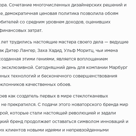
бора. Сочетание многочисленных дизайнерских решений и
е, демократичная ценовая политика позволила обоям
ебителей со средним уровнем доходов, оценивших
финансовых затрат.
 лет трудились настоящие мастера своего дела — ведущие
ак Дитер Лангер, Заха Хадид, Ульф Моритц, чьи имена
созданная этими гениями, является воплощением
е эксклюзивной. Сегодняшний день для компании Марбург
нных технологий и бесконечного совершенствования
оклонников качественных обоев.
оев как создатель первых в мире стеклотканевых
 не прекратился. С подачи этого новаторского бренда мир
рой, которые стали настоящей революцией и задали
цкий бренд продолжает оставаться символом инноваций и
воих клиентов новыми идеями и непревзойденными