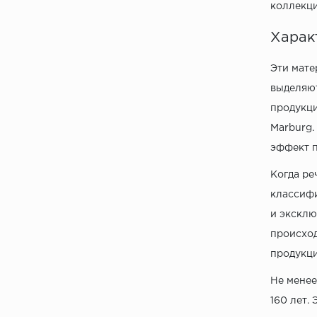
коллекци
Харак
Эти мате
выделяют
продукци
Marburg.
эффект п
Когда ре
классифи
и эксклю
происход
продукци
Не менее
160 лет.