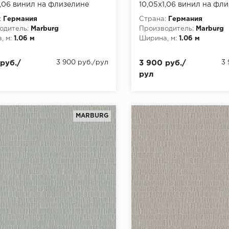
1,06 винил на флизелине
10,05x1,06 винил на фл
:
Германия
Страна:
Германия
одитель:
Marburg
Производитель:
Marburg
, м:
1.06 м
Ширина, м:
1.06 м
руб./
3 900 руб./рул
3 900 руб./
3
рул
MARBURG