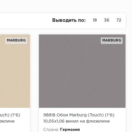
Выводить по:
18
36
72
MARBURG
MARBURG
ch) (1*6)
98818 Обои Marburg (Touch) (1*6)
изелине
10,05x1,06 винил на флизелине
Страна:
Германия