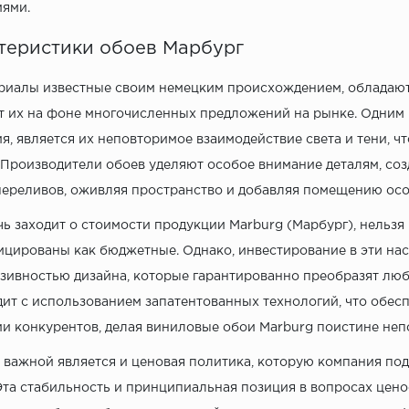
ями.
теристики обоев Марбург
риалы известные своим немецким происхождением, обладают
 их на фоне многочисленных предложений на рынке. Одним и
я, является их неповторимое взаимодействие света и тени, ч
 Производители обоев уделяют особое внимание деталям, соз
ереливов, оживляя пространство и добавляя помещению ос
чь заходит о стоимости продукции Marburg (Марбург), нельзя 
цированы как бюджетные. Однако, инвестирование в эти на
зивностью дизайна, которые гарантированно преобразят лю
ит с использованием запатентованных технологий, что обесп
и конкурентов, делая виниловые обои Marburg поистине не
 важной является и ценовая политика, которую компания по
 Эта стабильность и принципиальная позиция в вопросах цено