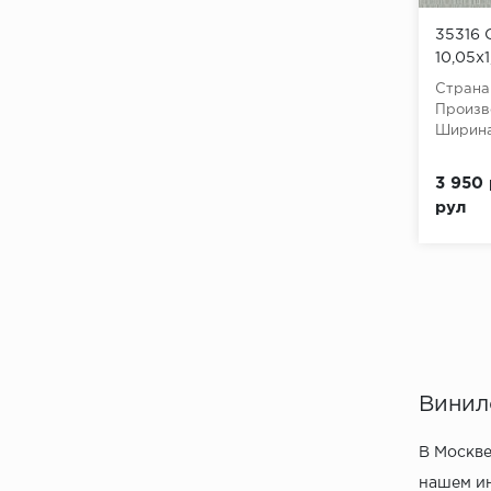
35316 
10,05x
Страна
Произв
Ширина
3 950 
рул
Винил
В Москве
нашем ин