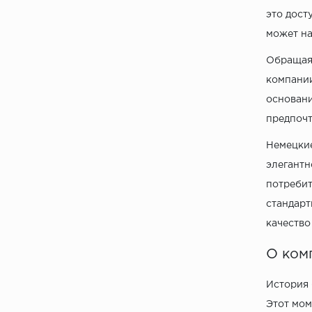
это дост
может на
Обращая 
компании
основани
предпочт
Немецкие
элегантн
потребит
стандарт
качество
О ком
История 
Этот мом