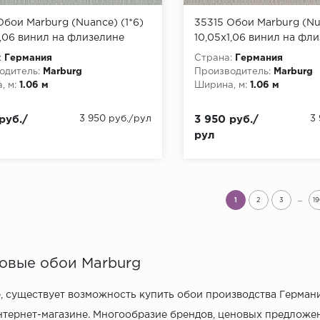
Обои Marburg (Nuance) (1*6)
35315 Обои Marburg (Nua
1,06 винил на флизелине
10,05x1,06 винил на фл
:
Германия
Страна:
Германия
одитель:
Marburg
Производитель:
Marburg
, м:
1.06 м
Ширина, м:
1.06 м
руб./
3 950 руб./рул
3 950 руб./
3
рул
...
1
2
3
1
овые обои Marburg
, существует возможность купить обои производства Герман
тернет-магазине. Многообразие брендов, ценовых предложен