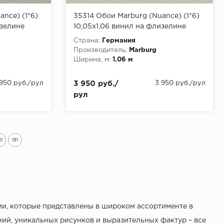
nce) (1*6)
35314 Обои Marburg (Nuance) (1*6)
изелине
10,05x1,06 винил на флизелине
Страна:
Германия
Производитель:
Marburg
Ширина, м:
1.06 м
 950 руб./рул
3 950 руб./
3 950 руб./рул
рул
90
191
ии, которые представлены в широком ассортименте в
ий, уникальных рисунков и выразительных фактур – все