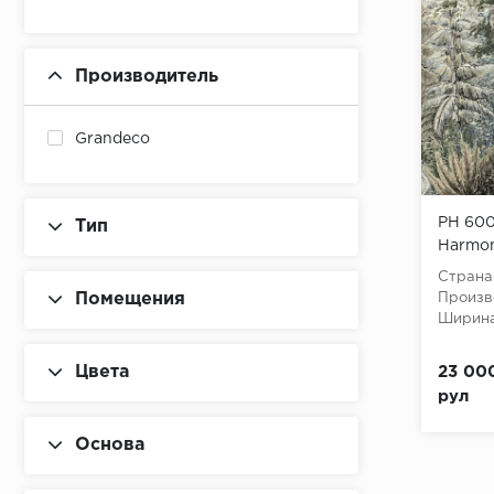
Производитель
Grandeco
PH 600
Тип
Harmon
Страна
Помещения
Произв
Ширина
Цвета
23 000
рул
Основа