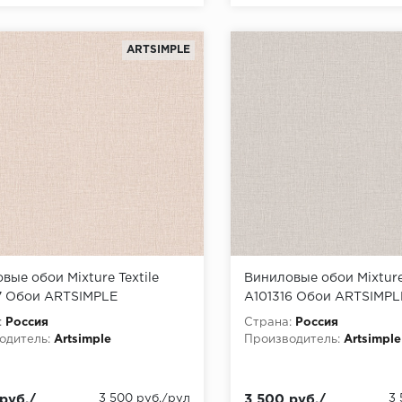
ARTSIMPLE
вые обои Mixture Textile
Виниловые обои Mixture 
7 Обои ARTSIMPLE
A101316 Обои ARTSIMPL
e Textile) (1*6) 10,00x1,06
(Mixture Textile) (1*6) 10
:
Россия
Страна:
Россия
на флизелине
винил на флизелине
одитель:
Artsimple
Производитель:
Artsimple
руб./
3 500 руб./рул
3 500 руб./
3