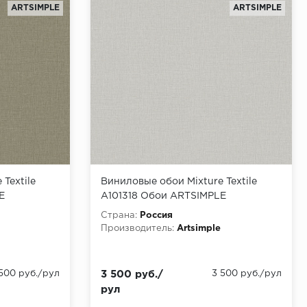
ARTSIMPLE
ARTSIMPLE
Textile
Виниловые обои Mixture Textile
E
A101318 Обои ARTSIMPLE
,00x1,06
(Mixture Textile) (1*6) 10,00x1,06
Страна:
Россия
винил на флизелине
Производитель:
Artsimple
 500 руб./рул
3 500 руб./
3 500 руб./рул
рул