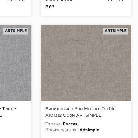
рул
ARTSIMPLE
ARTSIMPLE
Textile
Виниловые обои Mixture Textile
E
A101312 Обои ARTSIMPLE
,00x1,06
(Mixture Textile) (1*6) 10,00x1,06
Страна:
Россия
винил на флизелине
Производитель:
Artsimple