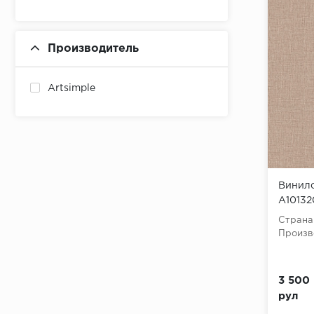
Производитель
Artsimple
Винило
A10132
(Mixtur
Страна
винил 
Произв
3 500 
рул