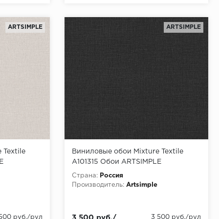
ARTSIMPLE
ARTSIMPLE
Textile
Виниловые обои Mixture Textile
E
A101315 Обои ARTSIMPLE
,00x1,06
(Mixture Textile) (1*6) 10,00x1,06
Страна:
Россия
винил на флизелине
Производитель:
Artsimple
 500 руб./рул
3 500 руб./
3 500 руб./рул