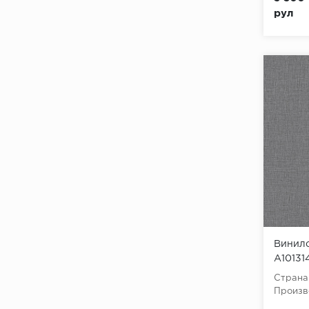
рул
Винило
A10131
(Mixtur
Страна
винил 
Произв