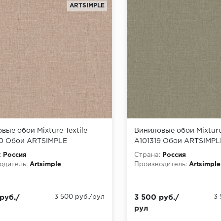
ARTSIMPLE
вые обои Mixture Textile
Виниловые обои Mixture 
0 Обои ARTSIMPLE
A101319 Обои ARTSIMPL
e Textile) (1*6) 10,00x1,06
(Mixture Textile) (1*6) 10
:
Россия
Страна:
Россия
на флизелине
винил на флизелине
одитель:
Artsimple
Производитель:
Artsimple
руб./
3 500 руб./рул
3 500 руб./
3
рул