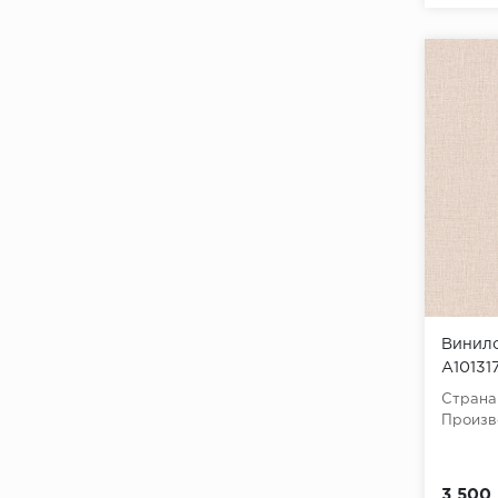
Винило
A10131
(Mixtur
Страна
винил 
Произв
3 500 