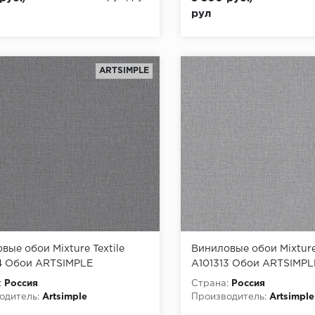
рул
ARTSIMPLE
вые обои Mixture Textile
Виниловые обои Mixture 
4 Обои ARTSIMPLE
A101313 Обои ARTSIMPL
e Textile) (1*6) 10,00x1,06
(Mixture Textile) (1*6) 10
:
Россия
Страна:
Россия
на флизелине
винил на флизелине
одитель:
Artsimple
Производитель:
Artsimple