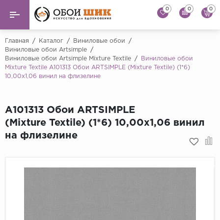
0
0
0
Назад
Назад
Главная
/
Каталог
/
Виниловые обои
/
Виниловые обои Artsimple
/
Виниловые обои Artsimple Mixture Textile
/
Виниловые обои
...
Виниловые обои
Mixture Textile A101313 Обои ARTSIMPLE (Mixture Textile) (1*6)
Alessandro Allori
10,00x1,06 винил на флизелине
Флизелиновые обои
Andrea Rossi
Флоковые обои
Artsimple
A101313 Обои ARTSIMPLE
(Mixture Textile) (1*6) 10,00x1,06 винил
AS Creation
Фрески
на флизелине
Bernardo Bartaluc
Обои панно
Cristiana Masi
Decori Decori
Обои под покраску
...
Краска
Emiliana Parati
Fipar