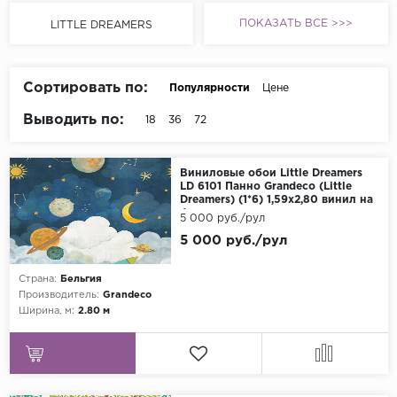
ПОКАЗАТЬ ВСЕ >>>
Grandeco
LITTLE DREAMERS
Kerama Marazzi
Marburg
Сортировать по:
Популярности
Цене
..
Выводить по:
18
36
72
Prima Italiana
Rasch
Виниловые обои Little Dreamers
LD 6101 Панно Grandeco (Little
Roberto Borzagi
Dreamers) (1*6) 1,59х2,80 винил на
флизелине
5 000 руб./рул
Sirpi
5 000 руб./рул
Victoria Stenova
Страна:
Бельгия
Zambaiti
Производитель:
Grandeco
Zambaiti Parati
Ширина, м:
2.80 м