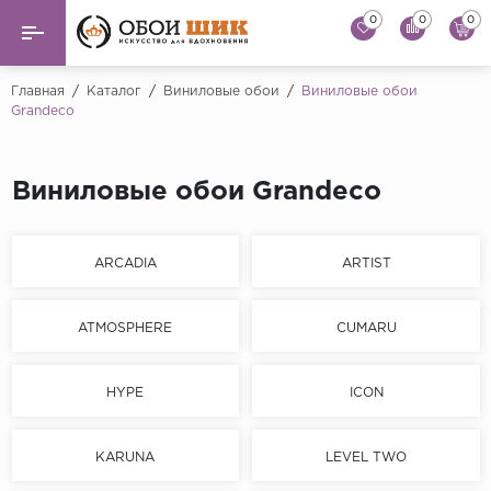
0
0
0
Назад
Назад
Главная
/
Каталог
/
Виниловые обои
/
Виниловые обои
Grandeco
...
Виниловые обои
Alessandro Allori
Флизелиновые обои
Виниловые обои Grandeco
Andrea Rossi
Флоковые обои
Artsimple
ARCADIA
ARTIST
AS Creation
Фрески
Bernardo Bartaluc
ATMOSPHERE
CUMARU
Обои панно
Cristiana Masi
Decori Decori
Обои под покраску
HYPE
ICON
...
Краска
Emiliana Parati
KARUNA
LEVEL TWO
Fipar