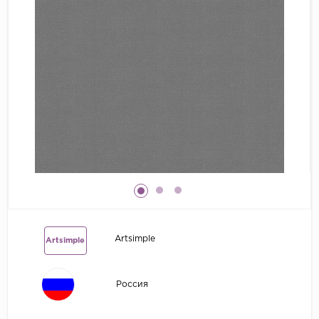
Grandeco
Kerama Marazzi
Marburg
..
Prima Italiana
Rasch
Roberto Borzagi
Sirpi
Victoria Stenova
Zambaiti
Artsimple
Artsimple
Zambaiti Parati
Россия