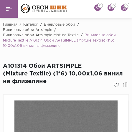
0
0
0
Назад
Назад
Главная
/
Каталог
/
Виниловые обои
/
Виниловые обои Artsimple
/
Виниловые обои Artsimple Mixture Textile
/
Виниловые обои
...
Виниловые обои
Mixture Textile A101314 Обои ARTSIMPLE (Mixture Textile) (1*6)
Alessandro Allori
10,00x1,06 винил на флизелине
Флизелиновые обои
Andrea Rossi
Флоковые обои
Artsimple
A101314 Обои ARTSIMPLE
(Mixture Textile) (1*6) 10,00x1,06 винил
AS Creation
Фрески
на флизелине
Bernardo Bartaluc
Обои панно
Cristiana Masi
Decori Decori
Обои под покраску
...
Краска
Emiliana Parati
Fipar