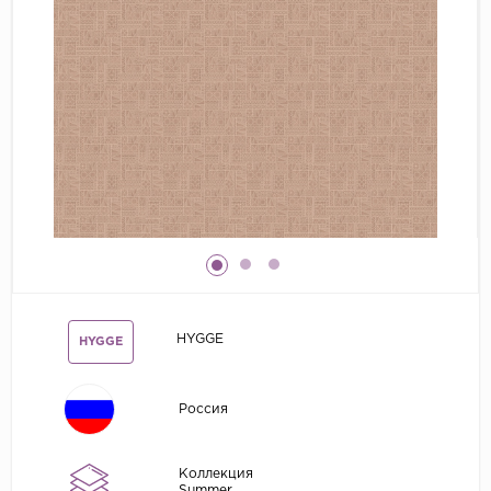
Grandeco
Kerama Marazzi
Marburg
..
Prima Italiana
Rasch
Roberto Borzagi
Sirpi
Victoria Stenova
HYGGE
HYGGE
Zambaiti
Zambaiti Parati
Россия
Коллекция
Summer