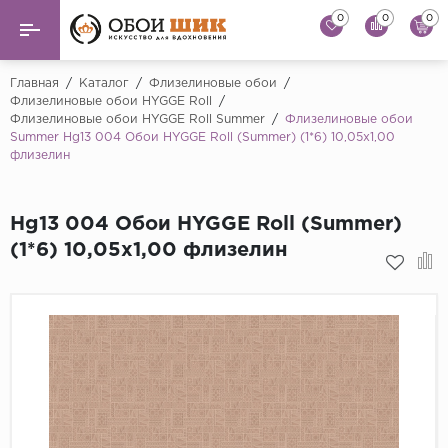
0
0
0
Назад
Назад
Главная
/
Каталог
/
Флизелиновые обои
/
Флизелиновые обои HYGGE Roll
/
Флизелиновые обои HYGGE Roll Summer
/
Флизелиновые обои
...
Виниловые обои
Summer Hg13 004 Обои HYGGE Roll (Summer) (1*6) 10,05x1,00
Alessandro Allori
флизелин
Флизелиновые обои
Andrea Rossi
Флоковые обои
Artsimple
Hg13 004 Обои HYGGE Roll (Summer)
(1*6) 10,05x1,00 флизелин
AS Creation
Фрески
Bernardo Bartaluc
Обои панно
Cristiana Masi
Decori Decori
Обои под покраску
...
Краска
Emiliana Parati
Fipar