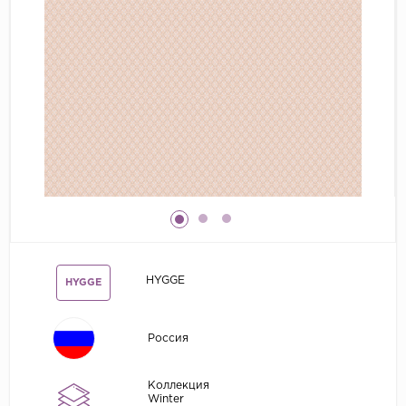
Grandeco
Kerama Marazzi
Marburg
..
Prima Italiana
Rasch
Roberto Borzagi
Sirpi
Victoria Stenova
HYGGE
HYGGE
Zambaiti
Zambaiti Parati
Россия
Коллекция
Winter