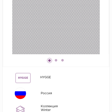
Grandeco
Kerama Marazzi
Marburg
..
Prima Italiana
Rasch
Roberto Borzagi
Sirpi
Victoria Stenova
HYGGE
HYGGE
Zambaiti
Zambaiti Parati
Россия
Коллекция
Winter