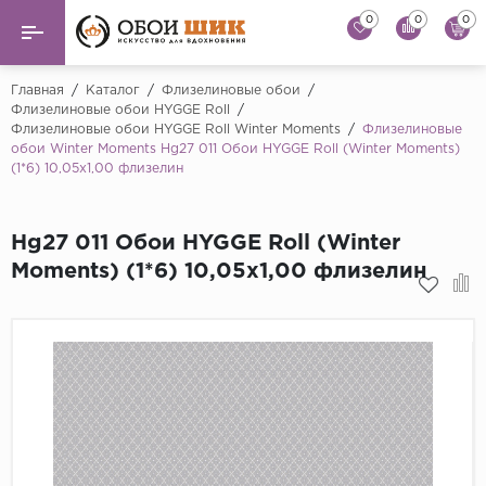
0
0
0
Назад
Назад
Главная
/
Каталог
/
Флизелиновые обои
/
Флизелиновые обои HYGGE Roll
/
Флизелиновые обои HYGGE Roll Winter Moments
/
Флизелиновые
...
Виниловые обои
обои Winter Moments Hg27 011 Обои HYGGE Roll (Winter Moments)
Alessandro Allori
(1*6) 10,05x1,00 флизелин
Флизелиновые обои
Andrea Rossi
Флоковые обои
Artsimple
Hg27 011 Обои HYGGE Roll (Winter
Moments) (1*6) 10,05x1,00 флизелин
AS Creation
Фрески
Bernardo Bartaluc
Обои панно
Cristiana Masi
Decori Decori
Обои под покраску
...
Краска
Emiliana Parati
Fipar