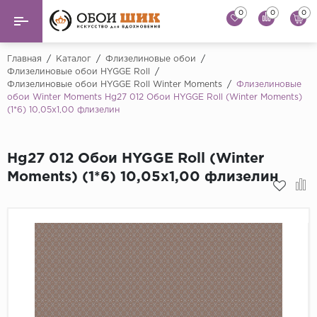
0
0
0
Назад
Назад
Главная
/
Каталог
/
Флизелиновые обои
/
Флизелиновые обои HYGGE Roll
/
Флизелиновые обои HYGGE Roll Winter Moments
/
Флизелиновые
...
Виниловые обои
обои Winter Moments Hg27 012 Обои HYGGE Roll (Winter Moments)
Alessandro Allori
(1*6) 10,05x1,00 флизелин
Флизелиновые обои
Andrea Rossi
Флоковые обои
Artsimple
Hg27 012 Обои HYGGE Roll (Winter
Moments) (1*6) 10,05x1,00 флизелин
AS Creation
Фрески
Bernardo Bartaluc
Обои панно
Cristiana Masi
Decori Decori
Обои под покраску
...
Краска
Emiliana Parati
Fipar