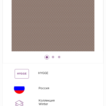
Grandeco
Kerama Marazzi
Marburg
..
Prima Italiana
Rasch
Roberto Borzagi
Sirpi
Victoria Stenova
HYGGE
HYGGE
Zambaiti
Zambaiti Parati
Россия
Коллекция
Winter