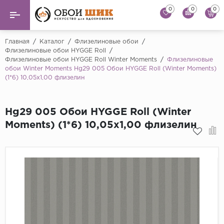
0
0
0
Назад
Назад
Главная
/
Каталог
/
Флизелиновые обои
/
Флизелиновые обои HYGGE Roll
/
Флизелиновые обои HYGGE Roll Winter Moments
/
Флизелиновые
...
Виниловые обои
обои Winter Moments Hg29 005 Обои HYGGE Roll (Winter Moments)
Alessandro Allori
(1*6) 10,05x1,00 флизелин
Флизелиновые обои
Andrea Rossi
Флоковые обои
Artsimple
Hg29 005 Обои HYGGE Roll (Winter
Moments) (1*6) 10,05x1,00 флизелин
AS Creation
Фрески
Bernardo Bartaluc
Обои панно
Cristiana Masi
Decori Decori
Обои под покраску
...
Краска
Emiliana Parati
Fipar