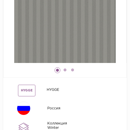
Grandeco
Kerama Marazzi
Marburg
..
Prima Italiana
Rasch
Roberto Borzagi
Sirpi
Victoria Stenova
HYGGE
HYGGE
Zambaiti
Zambaiti Parati
Россия
Коллекция
Winter