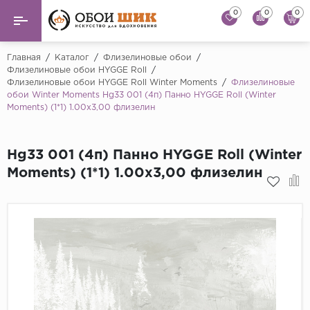
0
0
0
Назад
Назад
Главная
/
Каталог
/
Флизелиновые обои
/
Флизелиновые обои HYGGE Roll
/
Флизелиновые обои HYGGE Roll Winter Moments
/
Флизелиновые
...
Виниловые обои
обои Winter Moments Hg33 001 (4п) Панно HYGGE Roll (Winter
Alessandro Allori
Moments) (1*1) 1.00x3,00 флизелин
Флизелиновые обои
Andrea Rossi
Флоковые обои
Artsimple
Hg33 001 (4п) Панно HYGGE Roll (Winter
Moments) (1*1) 1.00x3,00 флизелин
AS Creation
Фрески
Bernardo Bartaluc
Обои панно
Cristiana Masi
Decori Decori
Обои под покраску
...
Краска
Emiliana Parati
Fipar