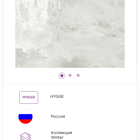
Grandeco
Kerama Marazzi
Marburg
..
Prima Italiana
Rasch
Roberto Borzagi
Sirpi
Victoria Stenova
HYGGE
HYGGE
Zambaiti
Zambaiti Parati
Россия
Коллекция
Winter