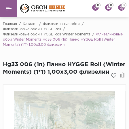
0
0
0
Назад
Назад
Главная
/
Каталог
/
Флизелиновые обои
/
Флизелиновые обои HYGGE Roll
/
Флизелиновые обои HYGGE Roll Winter Moments
/
Флизелиновые
...
Виниловые обои
обои Winter Moments Hg33 006 (1п) Панно HYGGE Roll (Winter
Alessandro Allori
Moments) (1*1) 1,00x3,00 флизелин
Флизелиновые обои
Andrea Rossi
Флоковые обои
Artsimple
Hg33 006 (1п) Панно HYGGE Roll (Winter
Moments) (1*1) 1,00x3,00 флизелин
AS Creation
Фрески
Bernardo Bartaluc
Обои панно
Cristiana Masi
Decori Decori
Обои под покраску
...
Краска
Emiliana Parati
Fipar