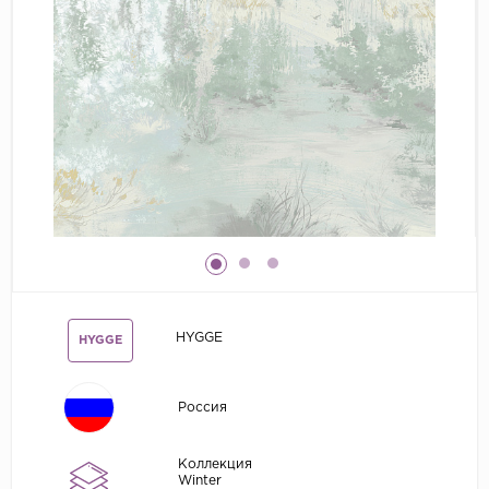
Grandeco
Kerama Marazzi
Marburg
..
Prima Italiana
Rasch
Roberto Borzagi
Sirpi
Victoria Stenova
HYGGE
HYGGE
Zambaiti
Zambaiti Parati
Россия
Коллекция
Winter