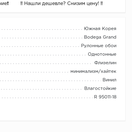
ие❗️
‼️ Нашли дешевле? Снизим цену! ‼️
Южная Корея
Bodega Grand
Рулонные обои
Однотонные
Флизелин
минимализм/хайтек
Винил
Влагостойкие
R 95011-18