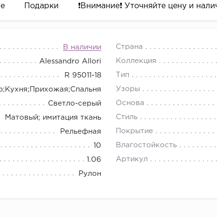
ре
Подарки
❗️Внимание❗️ Уточняйте цену и налич
Страна
В наличии
Коллекция
Alessandro Allori
Тип
R 95011-18
Узоры
р;Кухня;Прихожая;Спальня
Основа
Светло-серый
Стиль
Матовый; имитация ткань
Покрытие
Рельефная
Влагостойкость
10
Артикул
1.06
Рулон