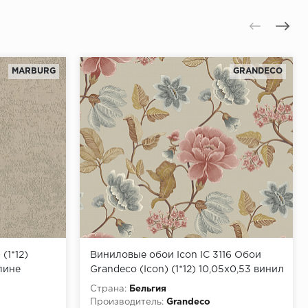
MARBURG
GRANDECO
(1*12)
Виниловые обои Icon IC 3116 Обои
лине
Grandeco (Icon) (1*12) 10,05х0,53 винил
на флизелине
Страна:
Бельгия
Производитель:
Grandeco