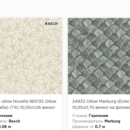
RASCH
обои Novella 983135 Обои
34933 Обои Marburg (Eclect
lla) (1*6) 10,05x1,06 винил
10,05x0,70 винил на флизе
ине
рмания
Страна:
Германия
ель:
Rasch
Производитель:
Marburg
1.06 м
Ширина, м:
0.7 м