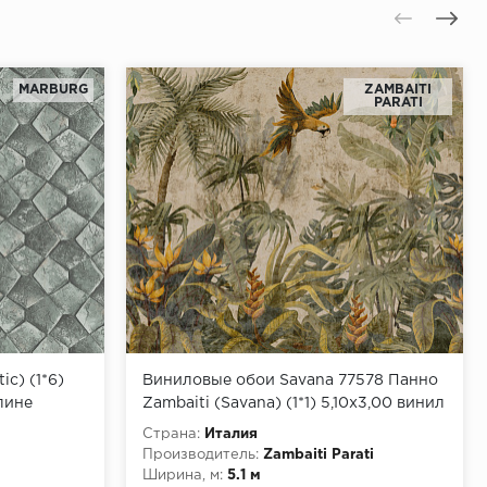
MARBURG
ZAMBAITI
PARATI
ic) (1*6)
Виниловые обои Savana 77578 Панно
лине
Zambaiti (Savana) (1*1) 5,10х3,00 винил
на флизелине
Страна:
Италия
Производитель:
Zambaiti Parati
Ширина, м:
5.1 м