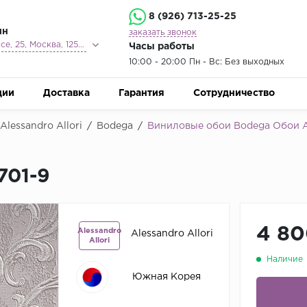
8 (926) 713-25-25
ин
заказать звонок
Ленинградское шоссе, 25, Москва, 125212
Часы работы
10:00 - 20:00 Пн - Вс: Без выходных
ции
Доставка
Гарантия
Сотрудничество
lessandro Allori
/
Bodega
/
Виниловые обои Bodega Обои Al
701-9
4 80
Alessandro
Alessandro Allori
Allori
Наличие
Южная Корея