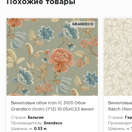
Похожие товары
GRANDECO
Виниловые обои Icon IC 3103 Обои
Виниловые 
Grandeco (Icon) (1*12) 10,05х0,53 винил
Rasch (Nove
на флизелине
на флизел
Страна:
Бельгия
Страна:
Ге
Производитель:
Grandeco
Производит
Ширина, м:
0.53 м
Ширина, м: