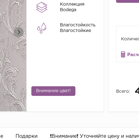
Коллекция
Bodega
Влагостойкость
Влагостойкие
Количес
Расч
Внимание цвет!
Всего:
ре
Подарки
❗️Внимание❗️ Уточняйте цену и налич