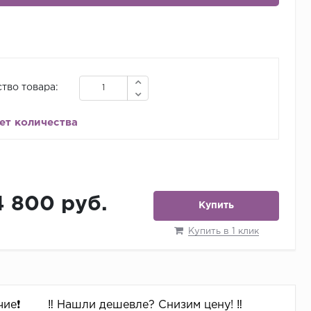
тво товара:
ет количества
4 800 руб.
Купить
Купить в 1 клик
ие❗️
‼️ Нашли дешевле? Снизим цену! ‼️