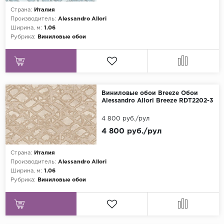
Страна:
Италия
Grandeco
Производитель:
Alessandro Allori
Ширина, м:
1.06
Kerama Marazzi
Рубрика:
Виниловые обои
Marburg
..
Prima Italiana
Виниловые обои Breeze Обои
Rasch
Alessandro Allori Breeze RDT2202-3
Roberto Borzagi
4 800 руб./рул
Sirpi
4 800 руб./рул
Victoria Stenova
Страна:
Италия
Zambaiti
Производитель:
Alessandro Allori
Ширина, м:
1.06
Zambaiti Parati
Рубрика:
Виниловые обои