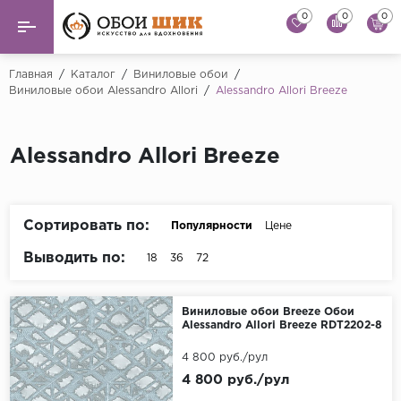
0
0
0
Назад
Назад
Главная
/
Каталог
/
Виниловые обои
/
Виниловые обои Alessandro Allori
/
Alessandro Allori Breeze
...
Виниловые обои
Alessandro Allori
Флизелиновые обои
Alessandro Allori Breeze
Andrea Rossi
Флоковые обои
Artsimple
AS Creation
Сортировать по:
Популярности
Цене
Фрески
Bernardo Bartaluc
Выводить по:
18
36
72
Обои панно
Cristiana Masi
Decori Decori
Обои под покраску
Виниловые обои Breeze Обои
Alessandro Allori Breeze RDT2202-8
...
Краска
4 800 руб./рул
Emiliana Parati
4 800 руб./рул
Fipar