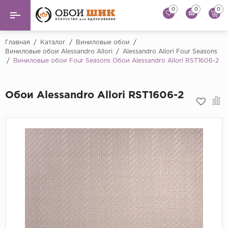
0
0
0
Назад
Назад
Главная
/
Каталог
/
Виниловые обои
/
Виниловые обои Alessandro Allori
/
Alessandro Allori Four Seasons
/
Виниловые обои Four Seasons Обои Alessandro Allori RST1606-2
...
Виниловые обои
Alessandro Allori
Флизелиновые обои
Обои Alessandro Allori RST1606-2
Andrea Rossi
Флоковые обои
Artsimple
AS Creation
Фрески
Bernardo Bartaluc
Обои панно
Cristiana Masi
Decori Decori
Обои под покраску
...
Краска
Emiliana Parati
Fipar