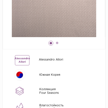
Grandeco
Kerama Marazzi
Marburg
..
Prima Italiana
Rasch
Roberto Borzagi
Alessandro
Alessandro Allori
Sirpi
Allori
Victoria Stenova
Южная Корея
Zambaiti
Zambaiti Parati
Коллекция
Four Seasons
Влагостойкость