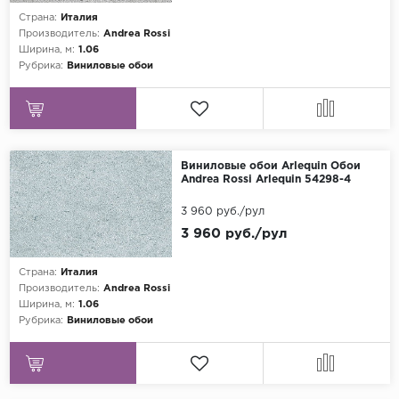
Страна:
Италия
Grandeco
Производитель:
Andrea Rossi
Ширина, м:
1.06
Kerama Marazzi
Рубрика:
Виниловые обои
Marburg
..
Prima Italiana
Виниловые обои Arlequin Обои
Rasch
Andrea Rossi Arlequin 54298-4
Roberto Borzagi
3 960 руб./рул
Sirpi
3 960 руб./рул
Victoria Stenova
Страна:
Италия
Zambaiti
Производитель:
Andrea Rossi
Ширина, м:
1.06
Zambaiti Parati
Рубрика:
Виниловые обои