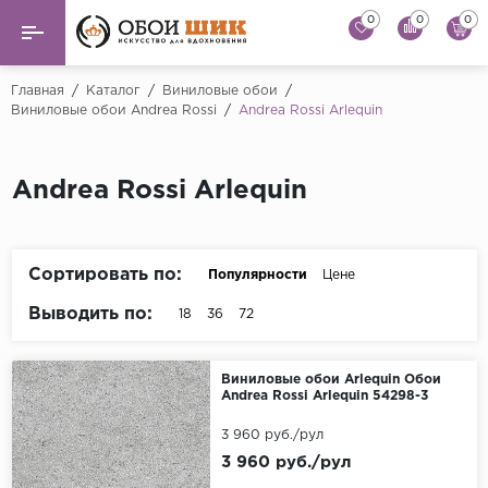
0
0
0
Назад
Назад
Главная
/
Каталог
/
Виниловые обои
/
Виниловые обои Andrea Rossi
/
Andrea Rossi Arlequin
...
Виниловые обои
Alessandro Allori
Флизелиновые обои
Andrea Rossi Arlequin
Andrea Rossi
Флоковые обои
Artsimple
AS Creation
Сортировать по:
Популярности
Цене
Фрески
Bernardo Bartaluc
Выводить по:
18
36
72
Обои панно
Cristiana Masi
Decori Decori
Обои под покраску
Виниловые обои Arlequin Обои
Andrea Rossi Arlequin 54298-3
...
Краска
3 960 руб./рул
Emiliana Parati
3 960 руб./рул
Fipar