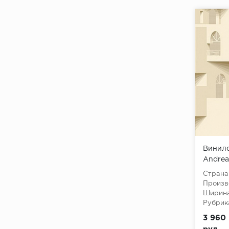
Винило
Andrea
Страна
Произв
Ширина
Рубрик
3 960 