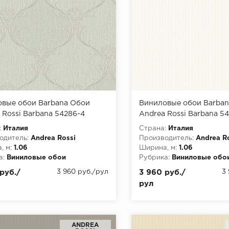
вые обои Barbana Обои
Виниловые обои Barba
 Rossi Barbana 54286-4
Andrea Rossi Barbana 54
:
Италия
Страна:
Италия
одитель:
Andrea Rossi
Производитель:
Andrea R
, м:
1.06
Ширина, м:
1.06
а:
Виниловые обои
Рубрика:
Виниловые обо
руб./
3 960 руб./рул
3 960 руб./
3
рул
ANDREA