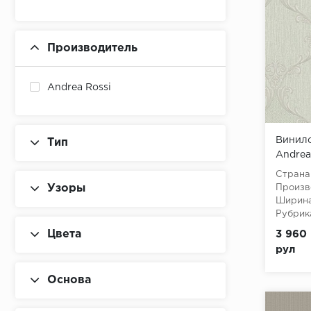
Производитель
Andrea Rossi
Винило
Тип
Andrea
Страна
Узоры
Произв
Ширина
Рубрик
Цвета
3 960 
рул
Основа