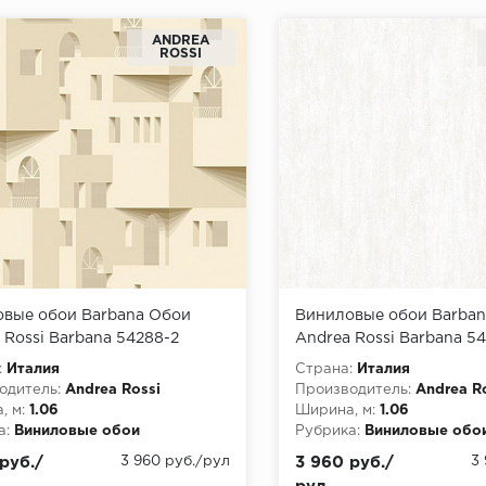
ANDREA
ROSSI
вые обои Barbana Обои
Виниловые обои Barba
 Rossi Barbana 54288-2
Andrea Rossi Barbana 54
:
Италия
Страна:
Италия
одитель:
Andrea Rossi
Производитель:
Andrea R
, м:
1.06
Ширина, м:
1.06
а:
Виниловые обои
Рубрика:
Виниловые обо
руб./
3 960 руб./рул
3 960 руб./
3