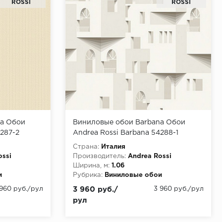
ROSSI
ROSSI
na Обои
Виниловые обои Barbana Обои
4287-2
Andrea Rossi Barbana 54288-1
Страна:
Италия
ossi
Производитель:
Andrea Rossi
Ширина, м:
1.06
и
Рубрика:
Виниловые обои
 960 руб./рул
3 960 руб./
3 960 руб./рул
рул