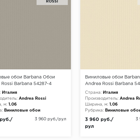
ROSSI
вые обои Barbana Обои
Виниловые обои Barba
 Rossi Barbana 54287-4
Andrea Rossi Barbana 5
:
Италия
Страна:
Италия
одитель:
Andrea Rossi
Производитель:
Andrea R
, м:
1.06
Ширина, м:
1.06
а:
Виниловые обои
Рубрика:
Виниловые обо
руб./
3 960 руб./рул
3 960 руб./
3
рул