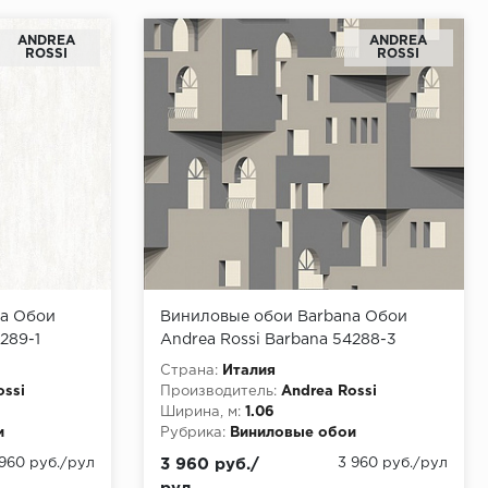
ANDREA
ANDREA
ROSSI
ROSSI
na Обои
Виниловые обои Barbana Обои
289-1
Andrea Rossi Barbana 54288-3
Страна:
Италия
ossi
Производитель:
Andrea Rossi
Ширина, м:
1.06
и
Рубрика:
Виниловые обои
 960 руб./рул
3 960 руб./
3 960 руб./рул