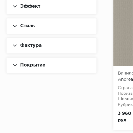
Эффект
Стиль
Фактура
Покрытие
Винило
Andrea
Страна
Произв
Ширина
Рубрик
3 960 
рул