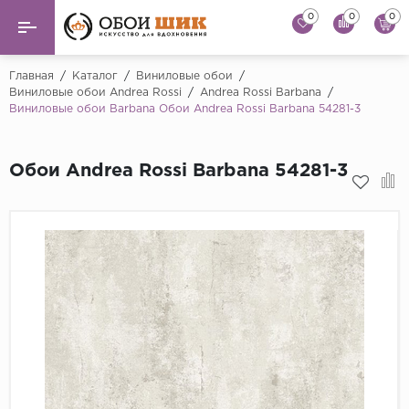
0
0
0
Назад
Назад
Главная
/
Каталог
/
Виниловые обои
/
Виниловые обои Andrea Rossi
/
Andrea Rossi Barbana
/
Виниловые обои Barbana Обои Andrea Rossi Barbana 54281-3
...
Виниловые обои
Alessandro Allori
Флизелиновые обои
Обои Andrea Rossi Barbana 54281-3
Andrea Rossi
Флоковые обои
Artsimple
AS Creation
Фрески
Bernardo Bartaluc
Обои панно
Cristiana Masi
Decori Decori
Обои под покраску
...
Краска
Emiliana Parati
Fipar