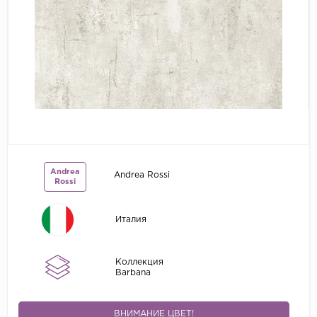
Grandeco
Kerama Marazzi
Marburg
..
Prima Italiana
Rasch
Roberto Borzagi
Andrea
Andrea Rossi
Sirpi
Rossi
Victoria Stenova
Италия
Zambaiti
Zambaiti Parati
Коллекция
Barbana
ВНИМАНИЕ ЦВЕТ!