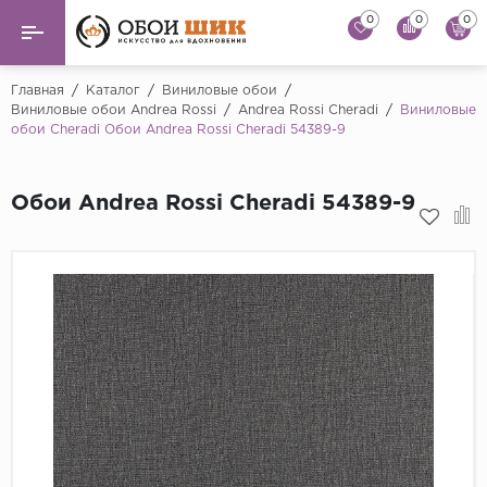
0
0
0
Назад
Назад
Главная
/
Каталог
/
Виниловые обои
/
Виниловые обои Andrea Rossi
/
Andrea Rossi Cheradi
/
Виниловые
обои Cheradi Обои Andrea Rossi Cheradi 54389-9
...
Виниловые обои
Alessandro Allori
Флизелиновые обои
Обои Andrea Rossi Cheradi 54389-9
Andrea Rossi
Флоковые обои
Artsimple
AS Creation
Фрески
Bernardo Bartaluc
Обои панно
Cristiana Masi
Decori Decori
Обои под покраску
...
Краска
Emiliana Parati
Fipar