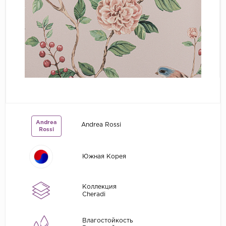
Grandeco
Kerama Marazzi
Marburg
..
Prima Italiana
Rasch
Roberto Borzagi
Andrea
Andrea Rossi
Sirpi
Rossi
Victoria Stenova
Южная Корея
Zambaiti
Zambaiti Parati
Коллекция
Cheradi
Влагостойкость