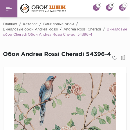
0
0
0
Назад
Назад
Главная
/
Каталог
/
Виниловые обои
/
Виниловые обои Andrea Rossi
/
Andrea Rossi Cheradi
/
Виниловые
обои Cheradi Обои Andrea Rossi Cheradi 54396-4
...
Виниловые обои
Alessandro Allori
Флизелиновые обои
Обои Andrea Rossi Cheradi 54396-4
Andrea Rossi
Флоковые обои
Artsimple
AS Creation
Фрески
Bernardo Bartaluc
Обои панно
Cristiana Masi
Decori Decori
Обои под покраску
...
Краска
Emiliana Parati
Fipar