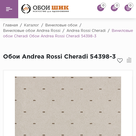
0
0
0
Назад
Назад
Главная
/
Каталог
/
Виниловые обои
/
Виниловые обои Andrea Rossi
/
Andrea Rossi Cheradi
/
Виниловые
обои Cheradi Обои Andrea Rossi Cheradi 54398-3
...
Виниловые обои
Alessandro Allori
Флизелиновые обои
Обои Andrea Rossi Cheradi 54398-3
Andrea Rossi
Флоковые обои
Artsimple
AS Creation
Фрески
Bernardo Bartaluc
Обои панно
Cristiana Masi
Decori Decori
Обои под покраску
...
Краска
Emiliana Parati
Fipar