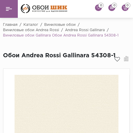
0
0
0
Назад
Назад
Главная
/
Каталог
/
Виниловые обои
/
Виниловые обои Andrea Rossi
/
Andrea Rossi Gallinara
/
Виниловые обои Gallinara Обои Andrea Rossi Gallinara 54308-1
...
Виниловые обои
Alessandro Allori
Флизелиновые обои
Обои Andrea Rossi Gallinara 54308-1
Andrea Rossi
Флоковые обои
Artsimple
AS Creation
Фрески
Bernardo Bartaluc
Обои панно
Cristiana Masi
Decori Decori
Обои под покраску
...
Краска
Emiliana Parati
Fipar