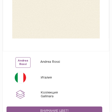
Grandeco
Kerama Marazzi
Marburg
..
Prima Italiana
Rasch
Roberto Borzagi
Andrea
Andrea Rossi
Sirpi
Rossi
Victoria Stenova
Италия
Zambaiti
Zambaiti Parati
Коллекция
Gallinara
ВНИМАНИЕ ЦВЕТ!