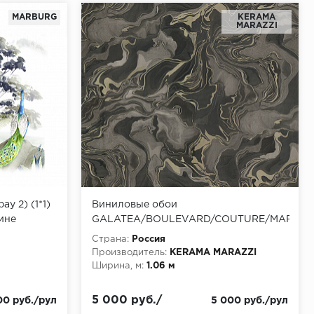
MARBURG
KERAMA
MARAZZI
y 2) (1*1)
Виниловые обои
ине
GALATEA/BOULEVARD/COUTURE/MARMA
KM7606 Обои Kerama Marazzi
Страна:
Россия
(Galatea/Boulevard/Couture/Marmaros)
Производитель:
KERAMA MARAZZI
(1*4) 10,05*1,06 винил на флизелине
Ширина, м:
1.06 м
5 000 руб./
00 руб./рул
5 000 руб./рул