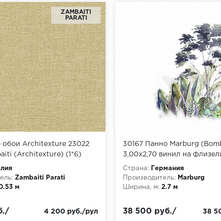
ZAMBAITI
PARATI
обои Architexture 23022
30167 Панно Marburg (Bomba
ti (Architexture) (1*6)
3,00x2,70 винил на флизел
 винил на флизелине
алия
Страна:
Германия
ель:
Zambaiti Parati
Производитель:
Marburg
0.53 м
Ширина, м:
2.7 м
./
38 500 руб./
4 200 руб./рул
38 5