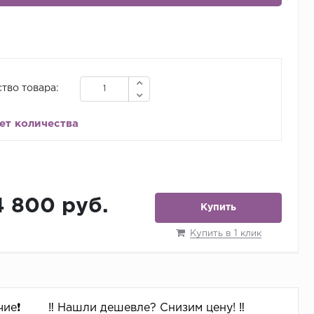
тво товара:
ет количества
4 800 руб.
Купить
Купить в 1 клик
ие❗️
‼️ Нашли дешевле? Снизим цену! ‼️