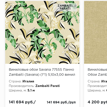
ZAMBAITI
PARATI
Виниловые обои Savana 77555 Панно
Виниловые 
Zambaiti (Savana) (1*1) 5,10х3,00 винил
Обои Zambai
на флизелине
10,05x0,53
Страна:
Италия
Страна:
Ит
Производитель:
Zambaiti Parati
Производит
Ширина, м:
5.1 м
Ширина, м:
141 694 руб./
4 200 руб
141 694 руб./рул