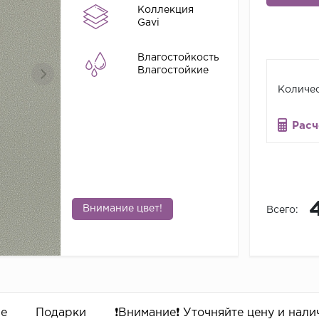
Коллекция
Gavi
Влагостойкость
Влагостойкие
Количес
Расч
Внимание цвет!
Всего:
ре
Подарки
❗️Внимание❗️ Уточняйте цену и налич