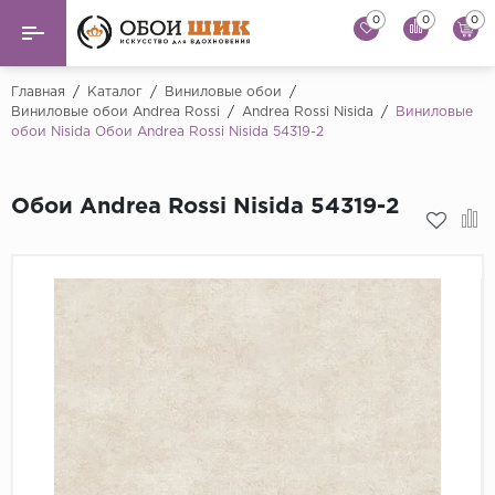
0
0
0
Назад
Назад
Главная
/
Каталог
/
Виниловые обои
/
Виниловые обои Andrea Rossi
/
Andrea Rossi Nisida
/
Виниловые
обои Nisida Обои Andrea Rossi Nisida 54319-2
...
Виниловые обои
Alessandro Allori
Флизелиновые обои
Обои Andrea Rossi Nisida 54319-2
Andrea Rossi
Флоковые обои
Artsimple
AS Creation
Фрески
Bernardo Bartaluc
Обои панно
Cristiana Masi
Decori Decori
Обои под покраску
...
Краска
Emiliana Parati
Fipar