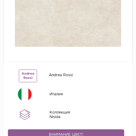
Grandeco
Kerama Marazzi
Marburg
..
Prima Italiana
Rasch
Roberto Borzagi
Andrea
Andrea Rossi
Sirpi
Rossi
Victoria Stenova
Италия
Zambaiti
Zambaiti Parati
Коллекция
Nisida
ВНИМАНИЕ ЦВЕТ!