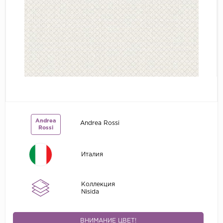
Grandeco
Kerama Marazzi
Marburg
..
Prima Italiana
Rasch
Roberto Borzagi
Andrea
Andrea Rossi
Sirpi
Rossi
Victoria Stenova
Италия
Zambaiti
Zambaiti Parati
Коллекция
Nisida
ВНИМАНИЕ ЦВЕТ!