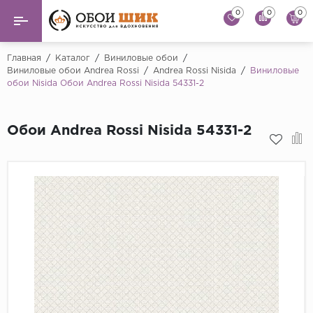
0
0
0
Назад
Назад
Главная
/
Каталог
/
Виниловые обои
/
Виниловые обои Andrea Rossi
/
Andrea Rossi Nisida
/
Виниловые
обои Nisida Обои Andrea Rossi Nisida 54331-2
...
Виниловые обои
Alessandro Allori
Флизелиновые обои
Обои Andrea Rossi Nisida 54331-2
Andrea Rossi
Флоковые обои
Artsimple
AS Creation
Фрески
Bernardo Bartaluc
Обои панно
Cristiana Masi
Decori Decori
Обои под покраску
...
Краска
Emiliana Parati
Fipar