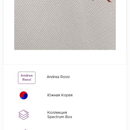
Grandeco
Kerama Marazzi
Marburg
..
Prima Italiana
Rasch
Roberto Borzagi
Sirpi
Andrea
Andrea Rossi
Rossi
Victoria Stenova
Zambaiti
Южная Корея
Zambaiti Parati
Коллекция
Spectrum Box