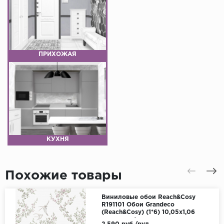
ПРИХОЖАЯ
КУХНЯ
Похожие товары
Виниловые обои Reach&Cosy
R191101 Обои Grandeco
(Reach&Cosy) (1*6) 10,05х1,06
винил на флизелине