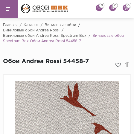
0
0
0
Назад
Назад
Главная
/
Каталог
/
Виниловые обои
/
Виниловые обои Andrea Rossi
/
Виниловые обои Andrea Rossi Spectrum Box
/
Виниловые обои
...
Виниловые обои
Spectrum Box Обои Andrea Rossi 54458-7
Alessandro Allori
Флизелиновые обои
Andrea Rossi
Обои Andrea Rossi 54458-7
Флоковые обои
Artsimple
AS Creation
Фрески
Bernardo Bartaluc
Обои панно
Cristiana Masi
Decori Decori
Обои под покраску
...
Краска
Emiliana Parati
Fipar