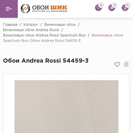
0
0
0
Назад
Назад
Главная
/
Каталог
/
Виниловые обои
/
Виниловые обои Andrea Rossi
/
Виниловые обои Andrea Rossi Spectrum Box
/
Виниловые обои
...
Виниловые обои
Spectrum Box Обои Andrea Rossi 54459-3
Alessandro Allori
Флизелиновые обои
Andrea Rossi
Обои Andrea Rossi 54459-3
Флоковые обои
Artsimple
AS Creation
Фрески
Bernardo Bartaluc
Обои панно
Cristiana Masi
Decori Decori
Обои под покраску
...
Краска
Emiliana Parati
Fipar