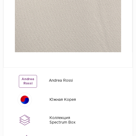
Grandeco
Kerama Marazzi
Marburg
..
Prima Italiana
Rasch
Roberto Borzagi
Sirpi
Andrea
Andrea Rossi
Rossi
Victoria Stenova
Zambaiti
Южная Корея
Zambaiti Parati
Коллекция
Spectrum Box