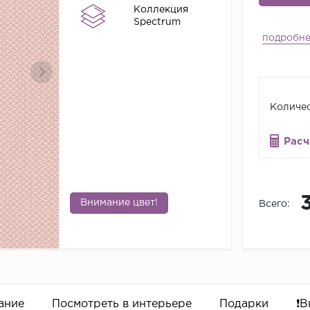
Коллекция
Spectrum
подробн
Количес
Расч
Внимание цвет!
Всего:
ание
Посмотреть в интерьере
Подарки
❗️