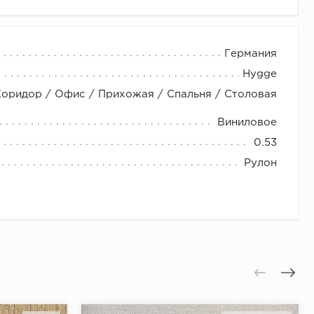
Германия
Hygge
Коридор / Офис / Прихожая / Спальня / Столовая
Виниловое
0.53
Рулон