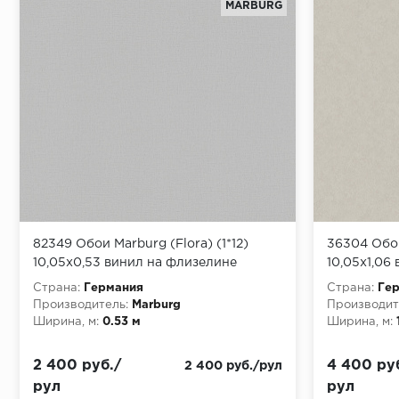
MARBURG
82349 Обои Marburg (Flora) (1*12)
36304 Обои
10,05x0,53 винил на флизелине
10,05x1,06
Страна:
Германия
Страна:
Ге
Производитель:
Marburg
Производит
Ширина, м:
0.53 м
Ширина, м:
2 400 руб./
4 400 ру
2 400 руб./рул
рул
рул