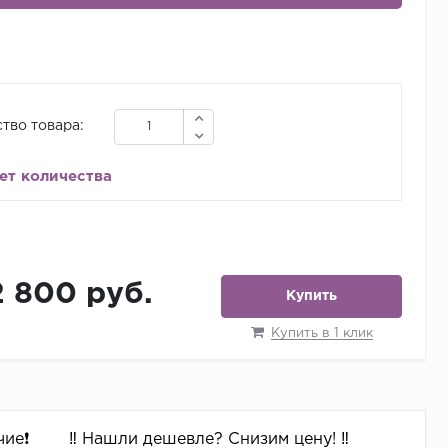
тво товара:
ет количества
2 800 руб.
Купить
Купить в 1 клик
ие❗️
‼️ Нашли дешевле? Снизим цену! ‼️