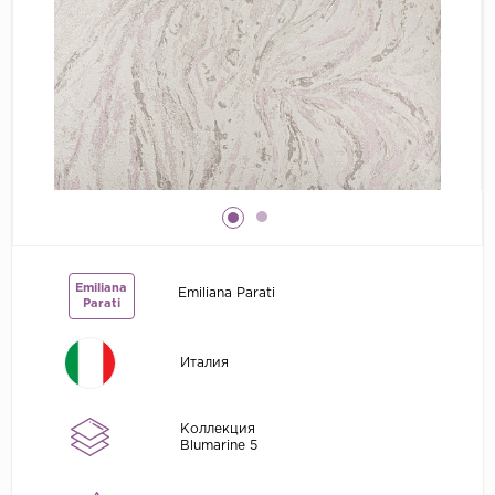
Grandeco
Kerama Marazzi
Marburg
..
Prima Italiana
Rasch
Roberto Borzagi
Sirpi
Emiliana
Emiliana Parati
Parati
Victoria Stenova
Zambaiti
Италия
Zambaiti Parati
Коллекция
Blumarine 5