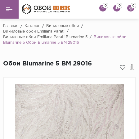
0
0
0
Назад
Назад
Главная
/
Каталог
/
Виниловые обои
/
Виниловые обои Emiliana Parati
/
Виниловые обои Emiliana Parati Blumarine 5
/
Виниловые обои
...
Виниловые обои
Blumarine 5 Обои Blumarine 5 BM 29016
Alessandro Allori
Флизелиновые обои
Andrea Rossi
Обои Blumarine 5 BM 29016
Флоковые обои
Artsimple
AS Creation
Фрески
Bernardo Bartaluc
Обои панно
Cristiana Masi
Decori Decori
Обои под покраску
...
Краска
Emiliana Parati
Fipar