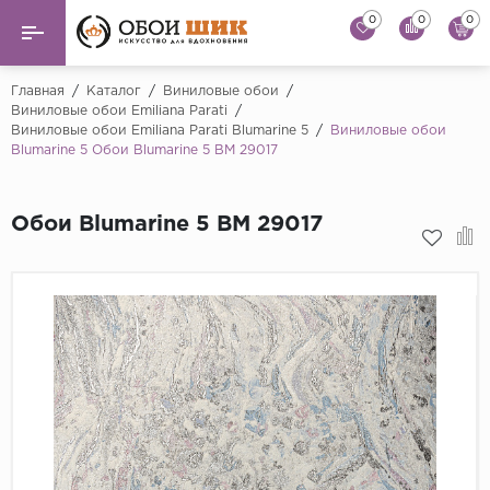
0
0
0
Назад
Назад
Главная
/
Каталог
/
Виниловые обои
/
Виниловые обои Emiliana Parati
/
Виниловые обои Emiliana Parati Blumarine 5
/
Виниловые обои
...
Виниловые обои
Blumarine 5 Обои Blumarine 5 BM 29017
Alessandro Allori
Флизелиновые обои
Andrea Rossi
Обои Blumarine 5 BM 29017
Флоковые обои
Artsimple
AS Creation
Фрески
Bernardo Bartaluc
Обои панно
Cristiana Masi
Decori Decori
Обои под покраску
...
Краска
Emiliana Parati
Fipar