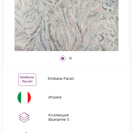
Grandeco
Kerama Marazzi
Marburg
..
Prima Italiana
Rasch
Roberto Borzagi
Sirpi
Emiliana
Emiliana Parati
Parati
Victoria Stenova
Zambaiti
Италия
Zambaiti Parati
Коллекция
Blumarine 5