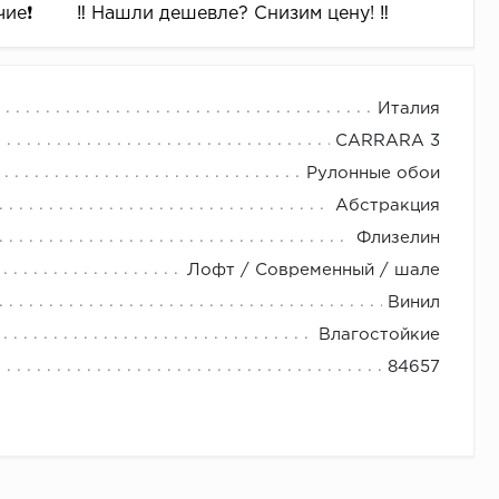
ие❗️
‼️ Нашли дешевле? Снизим цену! ‼️
Италия
CARRARA 3
Рулонные обои
Абстракция
Флизелин
Лофт / Современный / шале
Винил
Влагостойкие
84657