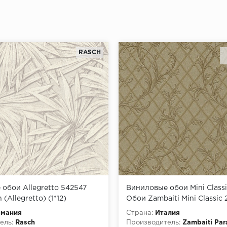
RASCH
обои Allegretto 542547
Виниловые обои Mini Class
(Allegretto) (1*12)
Обои Zambaiti Mini Classic
 винил на флизелине
M50512
рмания
Страна:
Италия
ель:
Rasch
Производитель:
Zambaiti Par