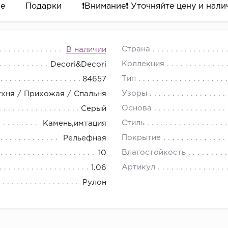
ре
Подарки
❗️Внимание❗️ Уточняйте цену и налич
Страна
В наличии
Коллекция
Decori&Decori
Тип
84657
Узоры
ухня / Прихожая / Спальня
Основа
Серый
Стиль
Камень,имтация
Покрытие
Рельефная
Влагостойкость
10
Артикул
1.06
Рулон