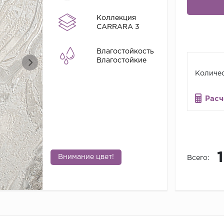
Коллекция
CARRARA 3
Влагостойкость
Влагостойкие
Количес
Расч
Внимание цвет!
Всего: