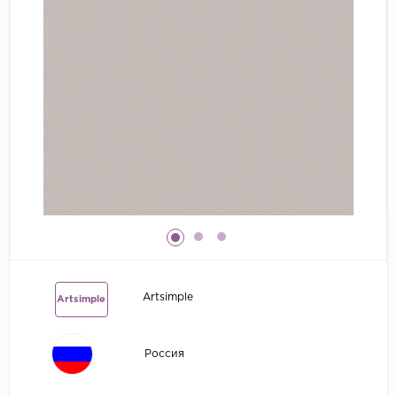
Grandeco
Kerama Marazzi
Marburg
..
Prima Italiana
Rasch
Roberto Borzagi
Sirpi
Victoria Stenova
Zambaiti
Artsimple
Artsimple
Zambaiti Parati
Россия