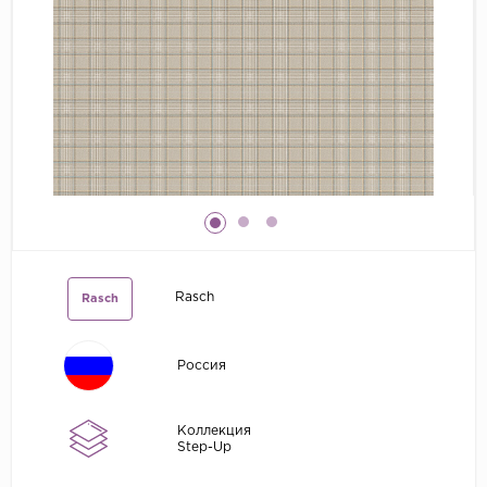
Grandeco
Kerama Marazzi
Marburg
..
Prima Italiana
Rasch
Roberto Borzagi
Sirpi
Rasch
Rasch
Victoria Stenova
Zambaiti
Россия
Zambaiti Parati
Коллекция
Step-Up