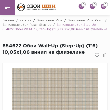
0
0
0
Назад
Назад
Главная
/
Каталог
/
Виниловые обои
/
Виниловые обои Rasch
/
Виниловые обои Rasch Step-Up
/
Виниловые обои Step-Up
654622 Обои Wall-Up (Step-Up) (1*6) 10,05х1,06 винил на флизелине
...
Виниловые обои
Alessandro Allori
Флизелиновые обои
654622 Обои Wall-Up (Step-Up) (1*6)
Andrea Rossi
10,05х1,06 винил на флизелине
Флоковые обои
Artsimple
AS Creation
Фрески
Bernardo Bartaluc
Обои панно
Cristiana Masi
Decori Decori
Обои под покраску
...
Краска
Emiliana Parati
Fipar