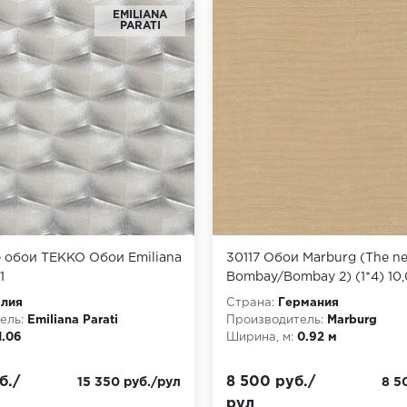
EMILIANA
PARATI
 обои TEKKO Обои Emiliana
30117 Обои Marburg (The n
1
Bombay/Bombay 2) (1*4) 10
винил на флизелине
алия
Страна:
Германия
ель:
Emiliana Parati
Производитель:
Marburg
1.06
Ширина, м:
0.92 м
б./
8 500 руб./
15 350 руб./рул
8 5
рул