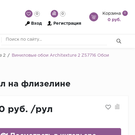
Корзина
0
0
0
0 руб.
Вход
Регистрация
e 2
/
Виниловые обои Architexture 2 Z57716 Обои
нил на флизелине
0 руб.
/
рул