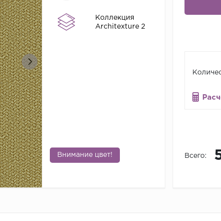
Коллекция
Architexture 2
Количес
Расч
Внимание цвет!
Всего: