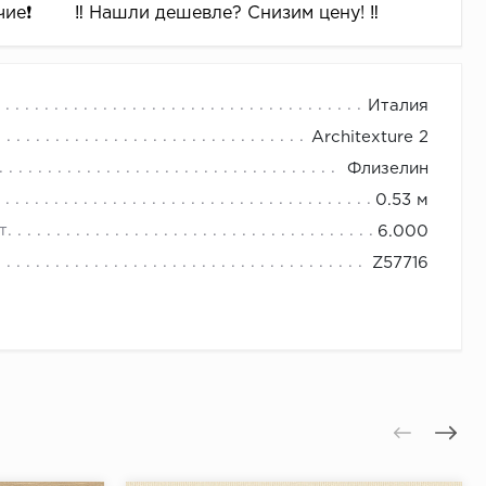
ие❗️
‼️ Нашли дешевле? Снизим цену! ‼️
Италия
Architexture 2
Флизелин
0.53 м
т.
6.000
Z57716