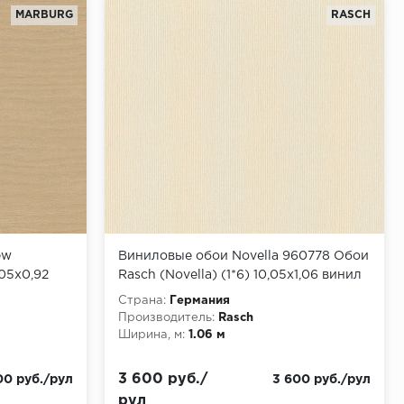
MARBURG
RASCH
ew
Виниловые обои Novella 960778 Обои
,05x0,92
Rasch (Novella) (1*6) 10,05x1,06 винил
на флизелине
Страна:
Германия
Производитель:
Rasch
Ширина, м:
1.06 м
3 600 руб./
00 руб./рул
3 600 руб./рул
рул