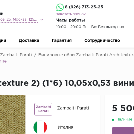
8 (926) 713-25-25
ин
заказать звонок
Ленинградское шоссе, 25, Москва, 125212
Часы работы
10:00 - 20:00 Пн - Вс: Без выходных
ции
Доставка
Гарантия
Сотрудничество
ambaiti Parati
/
Виниловые обои Zambaiti Parati Architextur
ине
exture 2) (1*6) 10,05x0,53 ви
5 50
Zambaiti
Zambaiti Parati
Parati
Наличие
Италия