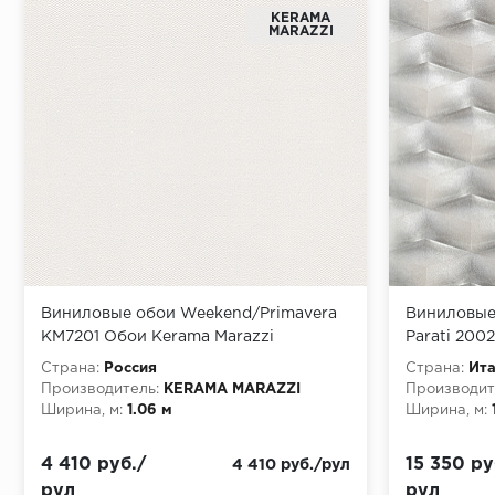
KERAMA
MARAZZI
Виниловые обои Weekend/Primavera
Виниловые
KM7201 Обои Kerama Marazzi
Parati 2002
(Weekend/April/Primavera/Eden/Bamboo)
Страна:
Россия
Страна:
Ит
(1*4) 10,05*1,06 винил на флизелине
Производитель:
KERAMA MARAZZI
Производит
Ширина, м:
1.06 м
Ширина, м:
4 410 руб./
15 350 ру
4 410 руб./рул
рул
рул