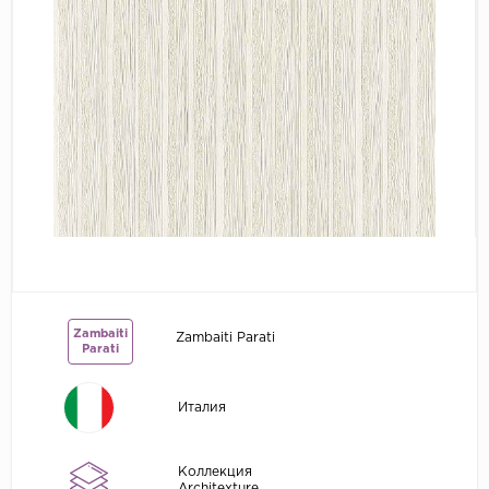
Grandeco
Kerama Marazzi
Marburg
..
Prima Italiana
Rasch
Roberto Borzagi
Sirpi
Victoria Stenova
Zambaiti
Zambaiti Parati
Zambaiti
Parati
Zambaiti Parati
Италия
Коллекция
Architexture