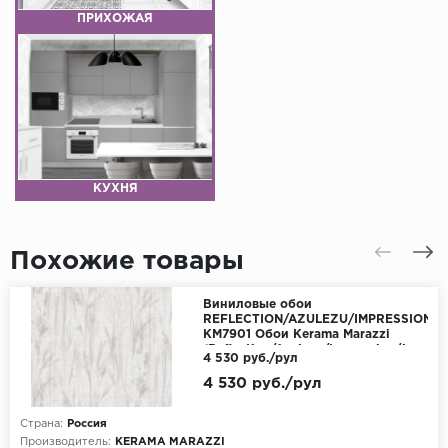
ПРИХОЖАЯ
КУХНЯ
Похожие товары
Виниловые обои
REFLECTION/AZULEZU/IMPRESSION/J
KM7901 Обои Kerama Marazzi
(Reflection/Azulezu/Impression/Jungle/
4 530 руб./рул
(1*4) 10,05*1,06 винил на
флизелине
4 530 руб./рул
Страна:
Россия
Производитель:
KERAMA MARAZZI