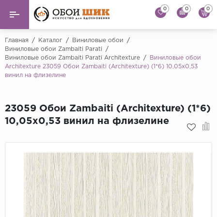
0
0
0
Назад
Назад
Главная
/
Каталог
/
Виниловые обои
/
Виниловые обои Zambaiti Parati
/
Виниловые обои Zambaiti Parati Architexture
/
Виниловые обои
...
Виниловые обои
Architexture 23059 Обои Zambaiti (Architexture) (1*6) 10,05x0,53
Alessandro Allori
винил на флизелине
Флизелиновые обои
Andrea Rossi
Флоковые обои
Artsimple
23059 Обои Zambaiti (Architexture) (1*6)
10,05x0,53 винил на флизелине
AS Creation
Фрески
Bernardo Bartaluc
Обои панно
Cristiana Masi
Decori Decori
Обои под покраску
...
Краска
Emiliana Parati
Fipar