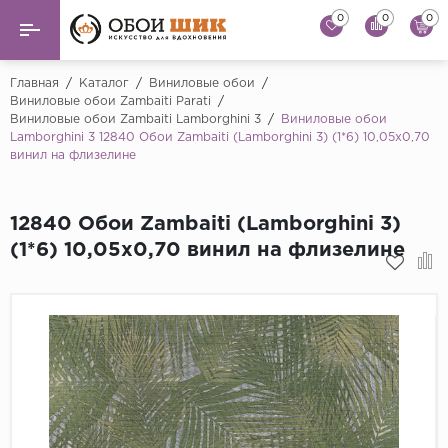
0
0
0
Назад
Назад
Главная
/
Каталог
/
Виниловые обои
/
Виниловые обои Zambaiti Parati
/
Виниловые обои Zambaiti Lamborghini 3
/
Виниловые обои
...
Виниловые обои
Lamborghini 3 12840 Обои Zambaiti (Lamborghini 3) (1*6) 10,05x0,70
Alessandro Allori
винил на флизелине
Флизелиновые обои
Andrea Rossi
Флоковые обои
Artsimple
12840 Обои Zambaiti (Lamborghini 3)
(1*6) 10,05x0,70 винил на флизелине
AS Creation
Фрески
Bernardo Bartaluc
Обои панно
Cristiana Masi
Decori Decori
Обои под покраску
...
Краска
Emiliana Parati
Fipar