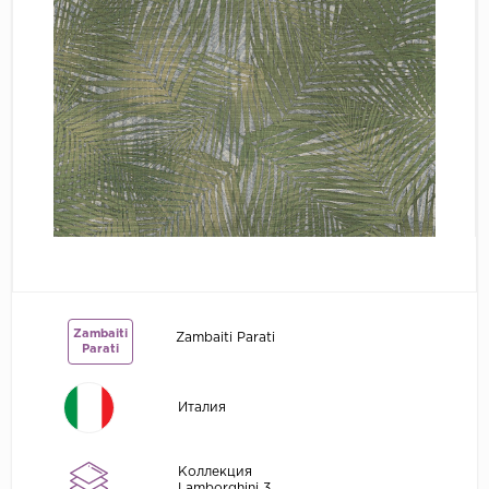
Grandeco
Kerama Marazzi
Marburg
..
Prima Italiana
Rasch
Roberto Borzagi
Sirpi
Victoria Stenova
Zambaiti
Zambaiti Parati
Zambaiti
Parati
Zambaiti Parati
Италия
Коллекция
Lamborghini 3