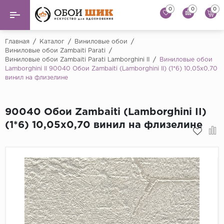
0
0
0
Назад
Назад
Главная
/
Каталог
/
Виниловые обои
/
Виниловые обои Zambaiti Parati
/
Виниловые обои Zambaiti Parati Lamborghini II
/
Виниловые обои
...
Виниловые обои
Lamborghini II 90040 Обои Zambaiti (Lamborghini II) (1*6) 10,05x0,70
Alessandro Allori
винил на флизелине
Флизелиновые обои
Andrea Rossi
Флоковые обои
Artsimple
90040 Обои Zambaiti (Lamborghini II)
(1*6) 10,05x0,70 винил на флизелине
AS Creation
Фрески
Bernardo Bartaluc
Обои панно
Cristiana Masi
Decori Decori
Обои под покраску
...
Краска
Emiliana Parati
Fipar