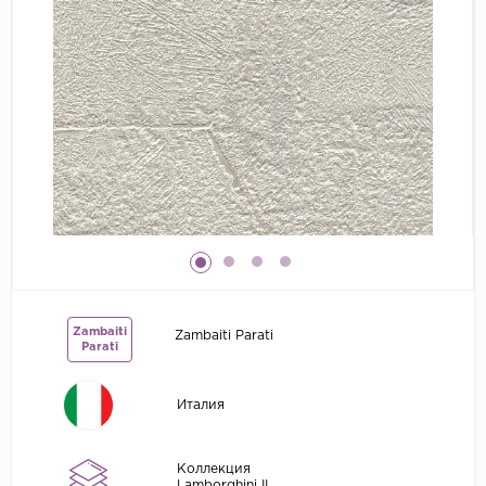
Grandeco
Kerama Marazzi
Marburg
..
Prima Italiana
Rasch
Roberto Borzagi
Sirpi
Victoria Stenova
Zambaiti
Zambaiti Parati
Zambaiti
Parati
Zambaiti Parati
Италия
Коллекция
Lamborghini II